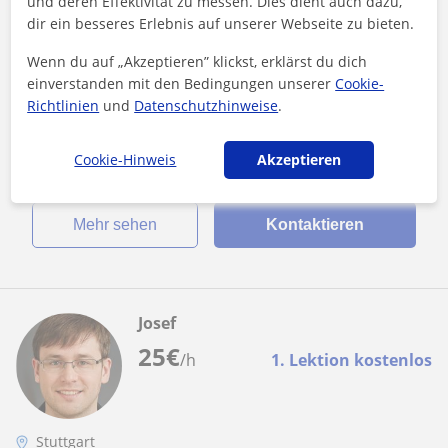
und deren Effektivität zu messen. Dies dient auch dazu,
Physik
dir ein besseres Erlebnis auf unserer Webseite zu bieten.
Beschleunige dein Lernen in Physik an der
Wenn du auf „Akzeptieren” klickst, erklärst du dich
Universität: individuelle und effektive
einverstanden mit den Bedingungen unserer
Cookie-
Nachhilfe.
Ich habe jahrelange Erfahrung im Unterrichten von Schülern
Richtlinien
und
Datenschutzhinweise
.
aller Altersgruppen in einer Vielzahl von Fächern und bin auf
Physik spezialisi...
Cookie-Hinweis
Akzeptieren
Mehr sehen
Kontaktieren
Josef
25
€
/h
1. Lektion kostenlos
Stuttgart