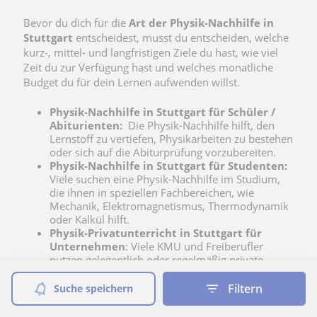
Bevor du dich für die
Art der Physik-Nachhilfe in
Stuttgart
entscheidest, musst du entscheiden, welche
kurz-, mittel- und langfristigen Ziele du hast, wie viel
Zeit du zur Verfügung hast und welches monatliche
Budget du für dein Lernen aufwenden willst.
Physik-Nachhilfe in Stuttgart für Schüler /
Abiturienten:
Die Physik-Nachhilfe hilft, den
Lernstoff zu vertiefen, Physikarbeiten zu bestehen
oder sich auf die Abiturprüfung vorzubereiten.
Physik-Nachhilfe in Stuttgart für Studenten:
Viele suchen eine Physik-Nachhilfe im Studium,
die ihnen in speziellen Fachbereichen, wie
Mechanik, Elektromagnetismus, Thermodynamik
oder Kalkül hilft.
Physik-Privatunterricht in Stuttgart für
Unternehmen
: Viele KMU und Freiberufler
nutzen gelegentlich oder regelmäßig private
Unterrichtsangebote für Unternehmen in
Stuttgart
, um sich für ihre Arbeit weiterzubilden
Filtern
Suche speichern
oder neue Fähigkeiten im Bereich der Physik und
ihrer zahlreichen Anwendungen zu erwerben.