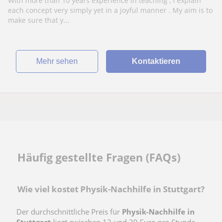
With more than 10 years experience in teaching , I explain
each concept very simply yet in a joyful manner . My aim is to
make sure that y...
Mehr sehen
Kontaktieren
Häufig gestellte Fragen (FAQs)
Wie viel kostet Physik-Nachhilfe in Stuttgart?
Der durchschnittliche Preis für
Physik-Nachhilfe in
Stuttgart
liegt zwischen 12 und 20 Euro pro Stunde.