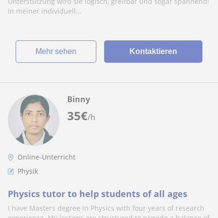
Unterstützung wird sie logisch, greifbar und sogar spannend!
In meiner individuell...
Mehr sehen
Kontaktieren
Binny
35
€
/h
Online-Unterricht
Physik
Physics tutor to help students of all ages
I have Masters degree in Physics with four years of research
experience. My lessons are structured to provide a balance of