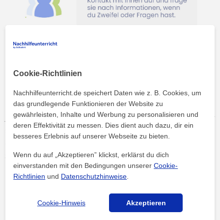
Cookie-Richtlinien
Nachhilfeunterricht.de speichert Daten wie z. B. Cookies, um
das grundlegende Funktionieren der Website zu
gewährleisten, Inhalte und Werbung zu personalisieren und
Jeder kann einen schlechten Tag, ein schlechtes Semester oder
deren Effektivität zu messen. Dies dient auch dazu, dir ein
sogar einen oder mehrere schlechte Kurse haben, ohne dass
besseres Erlebnis auf unserer Webseite zu bieten.
dies ein grundlegendes Problem sein muss.
Kognitive
Wenn du auf „Akzeptieren” klickst, erklärst du dich
Störungen beeinträchtigen die Grundfähigkeiten des
einverstanden mit den Bedingungen unserer
Cookie-
Kindes und verhindern, dass es im gleichen Tempo
Richtlinien
und
Datenschutzhinweise
.
lernt.
Einige Symptome sind:
Cookie-Hinweis
Akzeptieren
Lese-, Schreib- und
Verständnisfähigkeiten, die weit
unter dem Durchschnitt ihres Alters liegen.