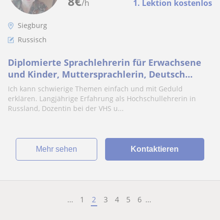
8
€
/h
1. Lektion kostenlos
Siegburg
Russisch
Diplomierte Sprachlehrerin für Erwachsene
und Kinder, Muttersprachlerin, Deutsch
C1.15-25 euro pro Stunde
Ich kann schwierige Themen einfach und mit Geduld
erklären. Langjährige Erfahrung als Hochschullehrerin in
Russland, Dozentin bei dеr VHS u...
Mehr sehen
Kontaktieren
...
1
2
3
4
5
6
...