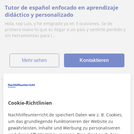
Tutor de español enfocado en aprendizaje
didáctico y personalizado
Hola, soy Luis, y he emigrado ya en 3 ocasiones. Se de
primera mano lo que es llegar a un país y sentirte perdido y
sin herramientas para l...
Mehr sehen
Kontaktieren
Jenni
Aktiv
Cookie-Richtlinien
20
€
/h
1. Lektion kostenlos
Nachhilfeunterricht.de speichert Daten wie z. B. Cookies,
um das grundlegende Funktionieren der Website zu
Berlin, Ahrensfelde
gewährleisten, Inhalte und Werbung zu personalisieren
Deutsch