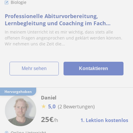
Biologie
Professionelle Abiturvorbereitung,
Lernbegleitung und Coaching im Fach
Biologie von Biologin und zertifizierter
In meinem Unterricht ist es mir wichtig, dass stets alle
Nachhilfelehrerin! Jetzt buchbar:
offenen Fragen angesprochen und geklärt werden können.
Abiturvorbereitungskurs Berlin/Brandenburg
Wir nehmen uns die Zeit die...
2026
Mehr sehen
Kontaktieren
Hervorgehoben
Daniel
★
5,0
(2 Bewertungen)
25
€
/h
1. Lektion kostenlos
Online-Unterricht