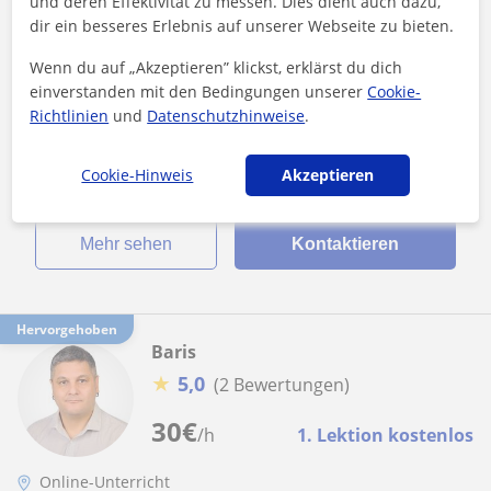
und deren Effektivität zu messen. Dies dient auch dazu,
dir ein besseres Erlebnis auf unserer Webseite zu bieten.
Grundschulstoff im Fach Deutsch oder
Wenn du auf „Akzeptieren” klickst, erklärst du dich
Deutsch als Fremdsprache, gern helfe ich Dir
einverstanden mit den Bedingungen unserer
Cookie-
dabei, mit Effizienz und Spaß!
Ich bin Jenni, lebe in Berlin und freue mich, dich in deiner
Richtlinien
und
Datenschutzhinweise
.
Grundschulzeit unterstützen zu dürfen!Gern helfe ich dir bei
dem Stoff, im Fac...
Cookie-Hinweis
Akzeptieren
Mehr sehen
Kontaktieren
Hervorgehoben
Baris
★
5,0
(2 Bewertungen)
30
€
/h
1. Lektion kostenlos
Online-Unterricht