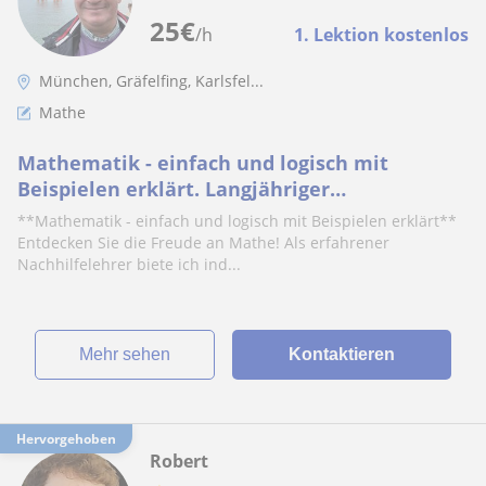
25
€
/h
1. Lektion kostenlos
München, Gräfelfing, Karlsfel...
Mathe
Mathematik - einfach und logisch mit
Beispielen erklärt. Langjähriger
Nachhilfelehrer unterrichtet alle
**Mathematik - einfach und logisch mit Beispielen erklärt**
Schulformen ab 5. Klasse
Entdecken Sie die Freude an Mathe! Als erfahrener
Nachhilfelehrer biete ich ind...
Mehr sehen
Kontaktieren
Hervorgehoben
Robert