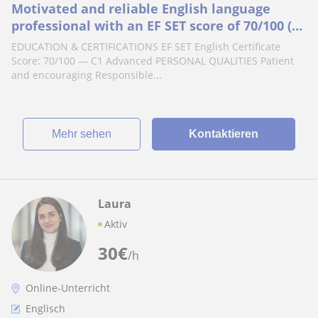
Motivated and reliable English language
professional with an EF SET score of 70/100 (C1
Advanced). Strong communication skills
EDUCATION & CERTIFICATIONS EF SET English Certificate
Score: 70/100 — C1 Advanced PERSONAL QUALITIES Patient
and encouraging Responsible...
Mehr sehen
Kontaktieren
Laura
Aktiv
30
€
/h
Online-Unterricht
Englisch