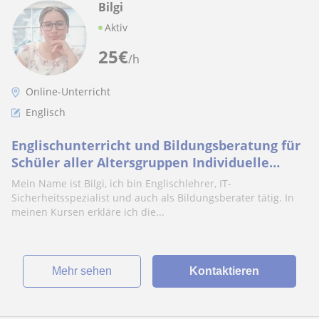
Bilgi
Aktiv
25
€
/h
Online-Unterricht
Englisch
Englischunterricht und Bildungsberatung für
Schüler aller Altersgruppen Individuelle
Lernstrategien und Englischkurse mit persönl
Mein Name ist Bilgi, ich bin Englischlehrer, IT-
Sicherheitsspezialist und auch als Bildungsberater tätig. In
meinen Kursen erkläre ich die...
Mehr sehen
Kontaktieren