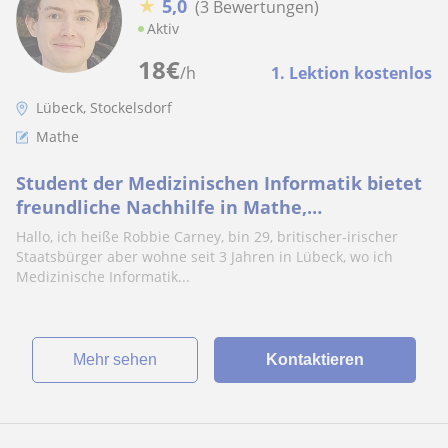
★
5,0
(3 Bewertungen)
Aktiv
18
€
/h
1. Lektion kostenlos
Lübeck, Stockelsdorf
Mathe
Student der Medizinischen Informatik bietet
freundliche Nachhilfe in Mathe,
Naturwissenschaften und Englisch an
Hallo, ich heiße Robbie Carney, bin 29, britischer-irischer
Staatsbürger aber wohne seit 3 Jahren in Lübeck, wo ich
Medizinische Informatik...
Mehr sehen
Kontaktieren