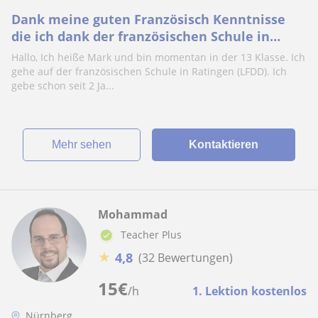
Dank meine guten Französisch Kenntnisse
die ich dank der französischen Schule in
Düsseldorf-Grafenberg bekomme habe würde
Hallo, Ich heiße Mark und bin momentan in der 13 Klasse. Ich
ich preisgünstigen Unterricht geben
gehe auf der französischen Schule in Ratingen (LFDD). Ich
gebe schon seit 2 Ja...
Mehr sehen
Kontaktieren
Mohammad
Teacher Plus
★
4,8
(32 Bewertungen)
15
€
/h
1. Lektion kostenlos
Nürnberg