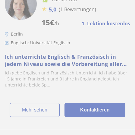
★
5,0
(1 Bewertungen)
15
€
/h
1. Lektion kostenlos
Berlin
Englisch: Universität Englisch
Ich unterrichte Englisch & Französisch in
jedem Niveau sowie die Vorbereitung aller
Diplome.Ich habe15 Jahre in Frankreich und 3
Ich gebe Englisch und Französisch Unterricht. Ich habe über
Jahre in England gelebt
15 Jahre in Frankreich und 3 Jahre in England gelebt. Ich
unterrichte beide Sp...
Mehr sehen
Kontaktieren