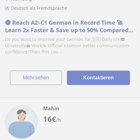
Deutsch als Fremdsprache
🔴 Reach A2–C1 German in Record Time 🚀
Learn 2x Faster & Save up to 50% Compared
to other Courses ✅ Personalized Study Plan &
Do you want to improve your German for:🇩🇪 Daily life🎓
Proven Exam Preparation
University💼 Work📝 Official examsor better communication
confidence?Then this cou...
Mehr sehen
Kontaktieren
Mahin
16
€
/h