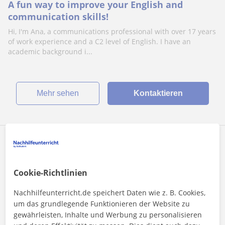
A fun way to improve your English and
communication skills!
Hi, I'm Ana, a communications professional with over 17 years
of work experience and a C2 level of English. I have an
academic background i...
Mehr sehen
Kontaktieren
Emilia
30
€
/h
1. Lektion kostenlos
Cookie-Richtlinien
Nachhilfeunterricht.de speichert Daten wie z. B. Cookies,
Düsseldorf
um das grundlegende Funktionieren der Website zu
gewährleisten, Inhalte und Werbung zu personalisieren
Englisch