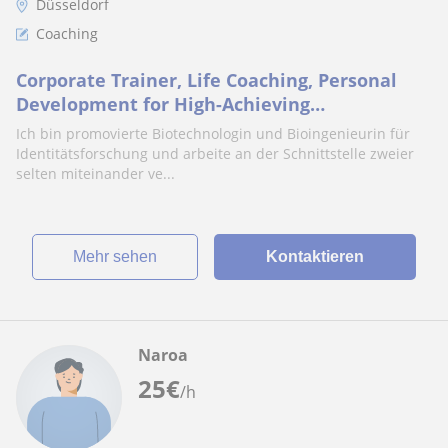
Düsseldorf
Coaching
Corporate Trainer, Life Coaching, Personal
Development for High-Achieving
Professionals
Ich bin promovierte Biotechnologin und Bioingenieurin für
Identitätsforschung und arbeite an der Schnittstelle zweier
selten miteinander ve...
Mehr sehen
Kontaktieren
Naroa
25
€
/h