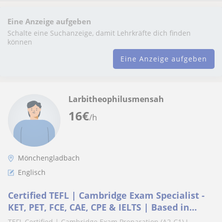
Eine Anzeige aufgeben
Schalte eine Suchanzeige, damit Lehrkräfte dich finden
können
Eine Anzeige aufgeben
Larbitheophilusmensah
16
€
/h
Mönchengladbach
Englisch
Certified TEFL | Cambridge Exam Specialist -
KET, PET, FCE, CAE, CPE & IELTS | Based in
Germany
TEFL Certified | Cambridge Exam Preparation (A2-C1) I