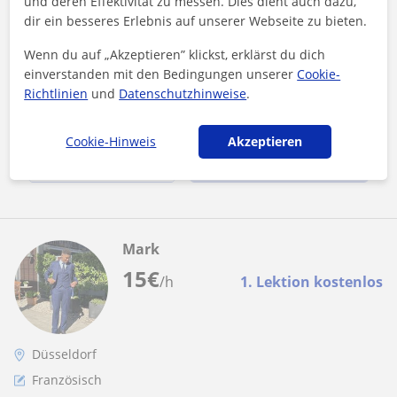
und deren Effektivität zu messen. Dies dient auch dazu,
dir ein besseres Erlebnis auf unserer Webseite zu bieten.
Interesse für Übersetzung Englisch-Deutsch
Guten Tag! Mein Name ist Emilia Bjerstedt und ich biete
Wenn du auf „Akzeptieren” klickst, erklärst du dich
Übersetzung zwischen Englisch und Deutsch an. Ich bin
einverstanden mit den Bedingungen unserer
Cookie-
ausgebildete Sprachlehrerin...
Richtlinien
und
Datenschutzhinweise
.
Cookie-Hinweis
Akzeptieren
Mehr sehen
Kontaktieren
Mark
15
€
/h
1. Lektion kostenlos
Düsseldorf
Französisch