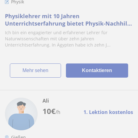
Physik
Physiklehrer mit 10 Jahren
Unterrichtserfahrung bietet Physik-Nachhilfe
für Klassen 5–10 in Augsburg an – Präsenz-
Ich bin ein engagierter und erfahrener Lehrer für
oder Online.
Naturwissenschaften mit über zehn Jahren
Unterrichtserfahrung. In Ägypten habe ich zehn J...
Mehr sehen
Kontaktieren
Ali
10
€
/h
1. Lektion kostenlos
Gießen