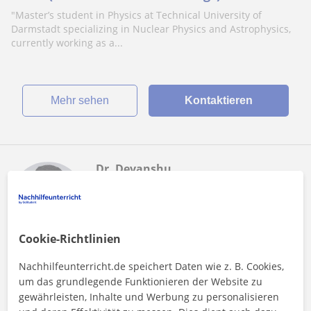
6 to Grade 12
"Master’s student in Physics at Technical University of
Darmstadt specializing in Nuclear Physics and Astrophysics,
currently working as a...
Mehr sehen
Kontaktieren
Dr. Devanshu
20
€
/h
Cookie-Richtlinien
Aachen
Nachhilfeunterricht.de speichert Daten wie z. B. Cookies,
Physik
um das grundlegende Funktionieren der Website zu
gewährleisten, Inhalte und Werbung zu personalisieren
Physics and math tutor with a passion for