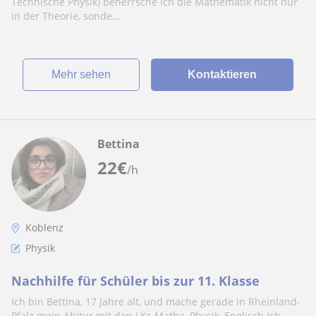
Technische Physik) beherrsche ich die Mathematik nicht nur
in der Theorie, sonde...
Mehr sehen
Kontaktieren
Bettina
22
€
/h
Koblenz
Physik
Nachhilfe für Schüler bis zur 11. Klasse
Ich bin Bettina, 17 Jahre alt, und mache gerade in Rheinland-
Pfalz mein Abitur mit den LKs Mathe, Physik, Englisch.Ich