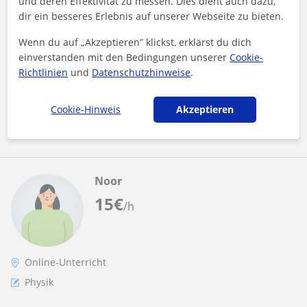
und deren Effektivität zu messen. Dies dient auch dazu,
building the next generation of scientists.
dir ein besseres Erlebnis auf unserer Webseite zu bieten.
My lessons are structured around the individual needs of the
Wenn du auf „Akzeptieren” klickst, erklärst du dich
student. In the first session, I usually discuss the student’s
goals, current...
einverstanden mit den Bedingungen unserer
Cookie-
Richtlinien
und
Datenschutzhinweise
.
Cookie-Hinweis
Akzeptieren
Mehr sehen
Kontaktieren
Noor
15
€
/h
Online-Unterricht
Physik