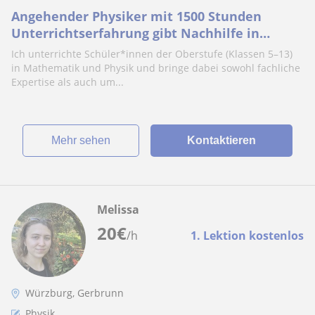
Angehender Physiker mit 1500 Stunden
Unterrichtserfahrung gibt Nachhilfe in
Mathematik, Physik – in Ost-Hamburg (alle
Ich unterrichte Schüler*innen der Oberstufe (Klassen 5–13)
Klassenstufen & Abitur)
in Mathematik und Physik und bringe dabei sowohl fachliche
Expertise als auch um...
Mehr sehen
Kontaktieren
Melissa
20
€
/h
1. Lektion kostenlos
Würzburg, Gerbrunn
Physik