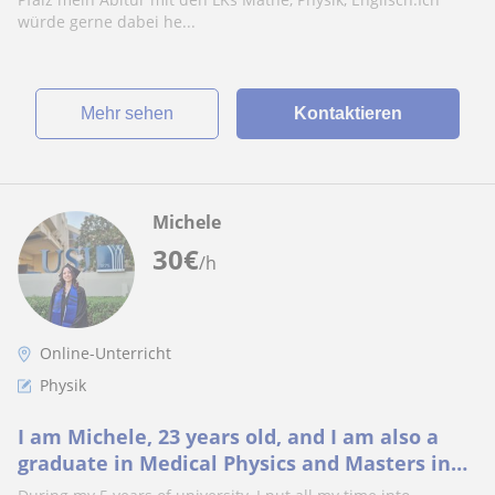
würde gerne dabei he...
Mehr sehen
Kontaktieren
Michele
30
€
/h
Online-Unterricht
Physik
I am Michele, 23 years old, and I am also a
graduate in Medical Physics and Masters in
Industrial Technology (Engineering).