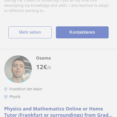
During my 5 years of university, I put all my time into
developing my knowledge and skills. I also learned to adapt
to different working te...
Mehr sehen
Kontaktieren
Osama
12
€
/h
Frankfurt Am Main
Physik
Physics and Mathematics Online or Home
Tutor (Frankfurt or surroundings) from Grade