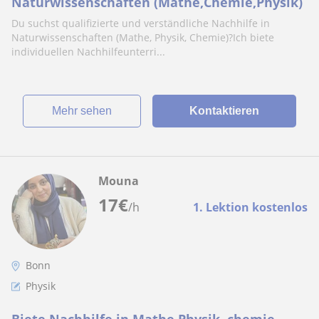
Naturwissenschaften (Mathe,Chemie,Physik)
Du suchst qualifizierte und verständliche Nachhilfe in
Naturwissenschaften (Mathe, Physik, Chemie)?Ich biete
individuellen Nachhilfeunterri...
Mehr sehen
Kontaktieren
Mouna
17
€
/h
1. Lektion kostenlos
Bonn
Physik
Biete Nachhilfe in Mathe,Physik, chemie,