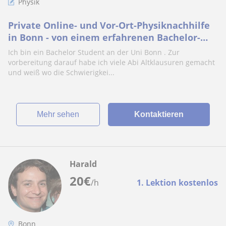
Physik
Private Online- und Vor-Ort-Physiknachhilfe
in Bonn - von einem erfahrenen Bachelor-
Studenten.
Ich bin ein Bachelor Student an der Uni Bonn . Zur
vorbereitung darauf habe ich viele Abi Altklausuren gemacht
und weiß wo die Schwierigkei...
Mehr sehen
Kontaktieren
Harald
20
€
/h
1. Lektion kostenlos
Bonn