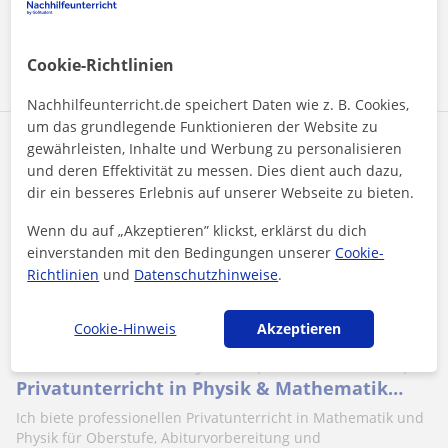
Mehr sehen
Kontaktieren
Cookie-Richtlinien
Nachhilfeunterricht.de speichert Daten wie z. B. Cookies,
um das grundlegende Funktionieren der Website zu
Lorenz
gewährleisten, Inhalte und Werbung zu personalisieren
und deren Effektivität zu messen. Dies dient auch dazu,
Teacher Plus
dir ein besseres Erlebnis auf unserer Webseite zu bieten.
★
5,0
(1 Bewertungen)
Wenn du auf „Akzeptieren” klickst, erklärst du dich
55
€
einverstanden mit den Bedingungen unserer
Cookie-
/h
Richtlinien
und
Datenschutzhinweise
.
Bonn
Physik: Oberstufe Mathe
Cookie-Hinweis
Akzeptieren
Mathematischer Physiker (M.Sc.-Absolvent) –
Privatunterricht in Physik & Mathematik
(Schule und Universität)
Ich biete professionellen Privatunterricht in Mathematik und
Physik für Oberstufe, Abiturvorbereitung und