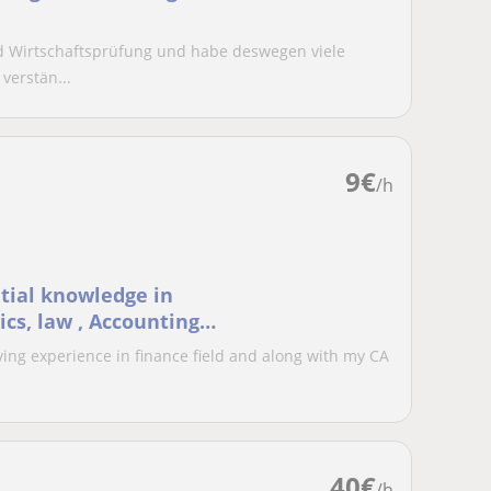
nd Wirtschaftsprüfung und habe deswegen viele
verstän...
9
€
/h
tial knowledge in
cs, law , Accounting
ving experience in finance field and along with my CA
40
€
/h