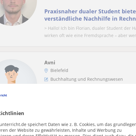
Praxisnaher dualer Student biete
verständliche Nachhilfe in Rec
Buchhaltung.
> Hallo! Ich bin Florian, dualer Student de
wirken oft wie eine Fremdsprache – aber wen
Avni
Bielefeld
Buchhaltung und Rechnungswesen
Nachhilfe in Grundlagen BWL in
BWL-Absolvent und langjähriger Berufserfah
internationalen Vertrieb und starke Kennzah
ichtlinien
unterricht.de speichert Daten wie z. B. Cookies, um das grundlege
eren der Website zu gewährleisten, Inhalte und Werbung zu
ieren und deren Effektivität zu messen. Dies dient auch dazu, dir 