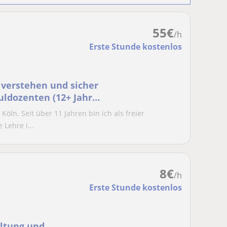
55
€
/h
Erste Stunde kostenlos
 verstehen und sicher
ldozenten (12+ Jahre
öln. Seit über 11 Jahren bin ich als freier
Lehre i...
8
€
/h
Erste Stunde kostenlos
altung und