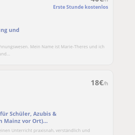
Erste Stunde kostenlos
ung und
echnungswesen. Mein Name ist Marie-Theres und ich
und...
18
€
/h
ür Schüler, Azubis &
n Mainz vor Ort)
f
meinen Unterricht praxisnah, verständlich und