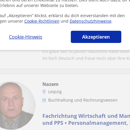
Elisabeth
Erlebnis auf unserer Webseite zu bieten.
Rosenheim, Kiefersfelden, Obe...
uf „Akzeptieren” klickst, erklärst du dich einverstanden mit den
Buchhaltung und Rechnungswesen
gen unserer
Cookie-Richtlinien
und
Datenschutzhinweise
.
BWR/KSK für Realschule, FOS/BOS
Cookie-Hinweis
Akzeptieren
Umkreis Rosenheim zuhause oder
Ich gebe seit 18 Jahren Nachhilfe, habe div
im Fach Deutsch und freue mich über Ihre Ko
Nazem
Leipzig
Buchhaltung und Rechnungswesen
Fachrichtung Wirtschaft und Ma
und PPS • Personalmanagement, 
Investitionen und Rechnungswe