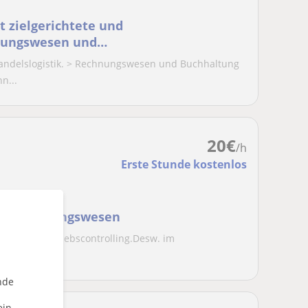
t zielgerichtete und
hnungswesen und
r Handelslogistik. > Rechnungswesen und Buchhaltung
n...
20
€
/h
Erste Stunde kostenlos
sb. Rechnungswesen
rung im Vertriebscontrolling.Desw. im
lenkentnisse.
nde
ein