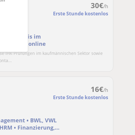
30
€
/h
Erste Stunde kostenlos
 und Azubis im
 generell online
erse IHK Prüfungen im kaufmännischen Sektor sowie
nta...
16
€
/h
Erste Stunde kostenlos
nagement • BWL, VWL
HRM • Finanzierung,