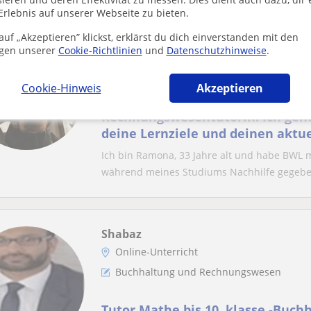
Erlebnis auf unserer Webseite zu bieten.
rvorgehoben
uf „Akzeptieren” klickst, erklärst du dich einverstanden mit den
Ramona
gen unserer
Cookie-Richtlinien
und
Datenschutzhinweise
.
Online-Unterricht
Buchhaltung und Rechnungswesen
Cookie-Hinweis
Akzeptieren
Rechnungswesentutorin. Ich gehe
deine Lernziele und deinen aktu
ein
Ich bin Ramona, 33 Jahre alt und habe BWL m
während meines Studiums Nachhilfe gegeben
Shabaz
Online-Unterricht
Buchhaltung und Rechnungswesen
Tutor Mathe bis 10. klasse -Buch