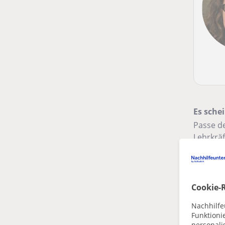
Es schei
Passe de
Lehrkräf
Filte
Cookie-R
Di
in
Nachhilfe
Funktioni
personalis