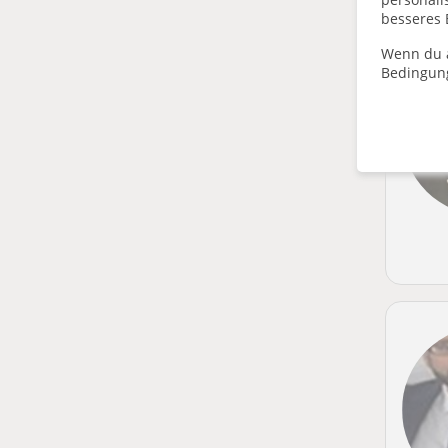
besseres 
He
Wenn du a
Bedingun