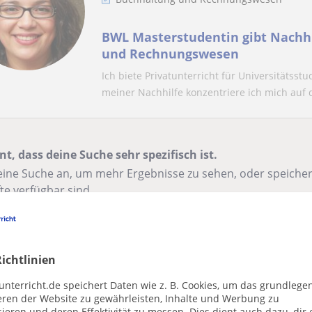
BWL Masterstudentin gibt Nachhi
und Rechnungswesen
Ich biete Privatunterricht für Universitätss
meiner Nachhilfe konzentriere ich mich auf di
nt, dass deine Suche sehr spezifisch ist.
ine Suche an, um mehr Ergebnisse zu sehen, oder speichere
te verfügbar sind.
r entfernen
Suche speichern
ichtlinien
ese Online-Lehrkräfte für buchhaltung und rech
teressant sein
unterricht.de speichert Daten wie z. B. Cookies, um das grundlege
eren der Website zu gewährleisten, Inhalte und Werbung zu
ieren und deren Effektivität zu messen. Dies dient auch dazu, dir 