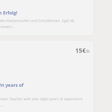
 Erfolg!
r alle Klassenstufen und Schulformen. Egal ob
onvers...
15
€
/h
ht years of
 Years Teacher with over eight years of experience
...