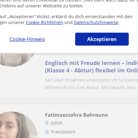
Erlebnis auf unserer Webseite zu bieten.
uf „Akzeptieren” klickst, erklärst du dich einverstanden mit den
Jenni
gen unserer
Cookie-Richtlinien
und
Datenschutzhinweise
.
Aktiv
Online-Unterricht
Cookie-Hinweis
Akzeptieren
Englisch
Englisch mit Freude lernen – indi
(Klasse 4 - Abitur) flexibel im On
Seit über 20 Jahren unterstütze ich Schüleri
Mittelstufe bis zum Abitur. Mit Geduld, Stru..
Fatimaezzahra Bahroune
Jülich
Französisch