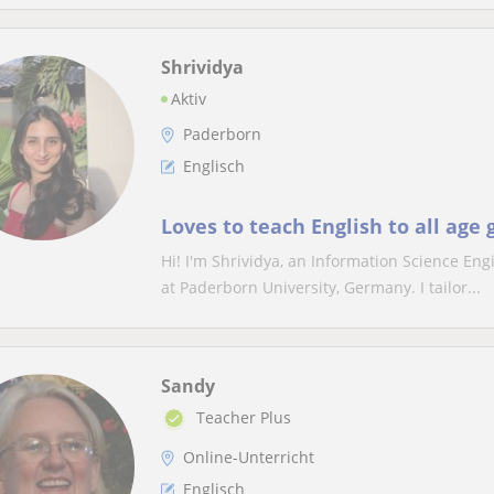
Shrividya
Aktiv
Paderborn
Englisch
Loves to teach English to all age 
Hi! I'm Shrividya, an Information Science E
at Paderborn University, Germany. I tailor...
Sandy
Teacher Plus
Online-Unterricht
Englisch