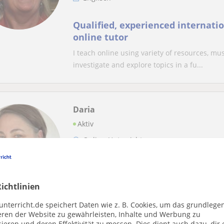
Qualified, experienced internati
online tutor
I teach online using variety of resources, mus
investigate and explore topics in a fu...
Daria
Aktiv
Online-Unterricht
Deutsch als Fremdsprache
Deutsch kann Spaß machen - ich z
ichtlinien
Hallo, ich bin Daria und liebe Deutsch! Ich u
unterricht.de speichert Daten wie z. B. Cookies, um das grundlege
überzeugt, dass Sprachenlernen richtig Spaß
eren der Website zu gewährleisten, Inhalte und Werbung zu
ieren und deren Effektivität zu messen. Dies dient auch dazu, dir 