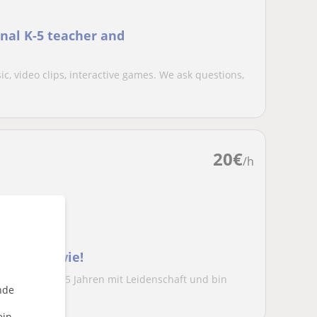
onal K-5 teacher and
ic, video clips, interactive games. We ask questions,
20
€
/h
eige dir wie!
nterrichte seit 5 Jahren mit Leidenschaft und bin
nde
...
ein