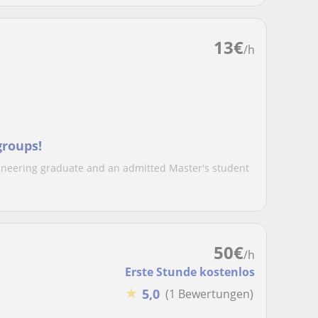
13
€
/h
groups!
ngineering graduate and an admitted Master's student
50
€
/h
Erste Stunde kostenlos
★
5,0
(1 Bewertungen)