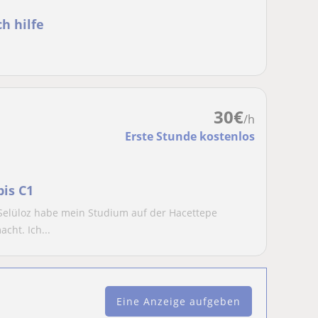
h hilfe
30
€
/h
Erste Stunde kostenlos
bis C1
Selüloz habe mein Studium auf der Hacettepe
cht. Ich...
Eine Anzeige aufgeben