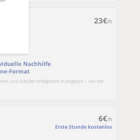
23
€
/h
viduelle Nachhilfe
line-Format
nnen und Schüler erfolgreich in Englisch – von der
.
6
€
/h
Erste Stunde kostenlos