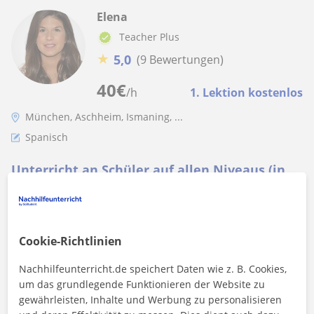
Elena
Teacher Plus
★
5,0
(9 Bewertungen)
40
€
/h
1. Lektion kostenlos
München, Aschheim, Ismaning, ...
Spanisch
Unterricht an Schüler auf allen Niveaus (in
Präsenz in München und online)
Versuchen Sie oder Ihre Kinder seit Längerem, Spanisch mit
Apps zu lernen aber leider ohne großen Fortschritte? Ich
kann Ihnen mit meinem e...
Cookie-Richtlinien
Nachhilfeunterricht.de speichert Daten wie z. B. Cookies,
um das grundlegende Funktionieren der Website zu
Mehr sehen
Kontaktieren
gewährleisten, Inhalte und Werbung zu personalisieren