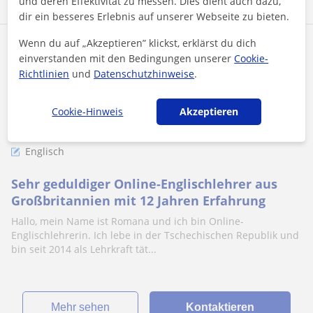
und deren Effektivität zu messen. Dies dient auch dazu,
dir ein besseres Erlebnis auf unserer Webseite zu bieten.
Wenn du auf „Akzeptieren” klickst, erklärst du dich
Romana
einverstanden mit den Bedingungen unserer
Cookie-
30
€
/h
1. Lektion kostenlos
Richtlinien
und
Datenschutzhinweise
.
Cookie-Hinweis
Akzeptieren
Abenberg
Englisch
Sehr geduldiger Online-Englischlehrer aus
Großbritannien mit 12 Jahren Erfahrung
Hallo, mein Name ist Romana und ich bin Online-
Englischlehrerin. Ich lebe in der Tschechischen Republik und
bin seit 2014 als Lehrkraft tät...
Mehr sehen
Kontaktieren