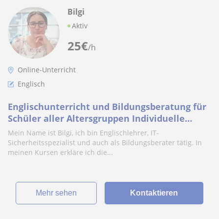
Bilgi
Aktiv
25
€
/h
Online-Unterricht
Englisch
Englischunterricht und Bildungsberatung für
Schüler aller Altersgruppen Individuelle
Lernstrategien und Englischkurse mit persönl
Mein Name ist Bilgi, ich bin Englischlehrer, IT-
Sicherheitsspezialist und auch als Bildungsberater tätig. In
meinen Kursen erkläre ich die...
Mehr sehen
Kontaktieren