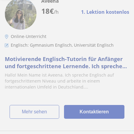
Aveena
18
€
/h
1. Lektion kostenlos
Online-Unterricht
Englisch: Gymnasium Englisch, Universität Englisch
Motivierende Englisch-Tutorin für Anfänger
und fortgeschrittene Lernende. Ich spreche
Englisch, Deutsch, Hindi und weitere Sprache
Hallo! Mein Name ist Aveena. Ich spreche Englisch auf
fortgeschrittenem Niveau und arbeite in einem
internationalen Umfeld in Deutschland....
Mehr sehen
Kontaktieren