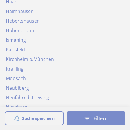
Haar
Haimhausen
Hebertshausen
Hohenbrunn
Ismaning
Karlsfeld
Kirchheim b.München
Krailling
Moosach
Neubiberg
Neufahrn b.Freising
Nürnberg
Oberhaching
Filtern
Suche speichern
Oberschleißheim