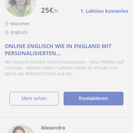
25
€
/h
1. Lektion kostenlos
München
Englisch
ONLINE ENGLISCH WIE IN ENGLAND MIT
PERSONALISIERTEN
UNTERRICHTSMATERIALIEN !
Mit meinem ONLINE Unterrichtskonzept - siehe PROMO auf
YouTube - @RitaSTARAN / (a)RitaSTARAN ab Minute 5:40
(00:05:40) PRÄSENTATION AUF EN,...
Mehr sehen
Kontaktieren
Alexandra