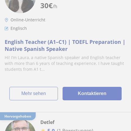
30
€
/h
Online-Unterricht
Englisch
English Teacher (A1–C1) | TOEFL Preparation |
Native Spanish Speaker
Hi! I’m Laura, a native Spanish speaker and English teacher
with more than 6 years of teaching experience. I have taught
students from A1 t...
Mehr sehen
Kontaktieren
Hervorgehoben
Detlef
★
5,0
(1 Bewertungen)