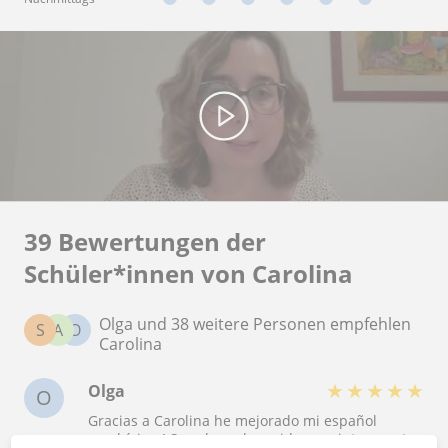
39 Bewertungen der
Schüler*innen von Carolina
Olga und 38 weitere Personen empfehlen
S
A
O
Carolina
★
★
★
★
★
Olga
O
Gracias a Carolina he mejorado mi español
muchísimo! Sus clases han sido muy interesantes