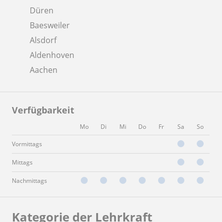
Düren
Baesweiler
Alsdorf
Aldenhoven
Aachen
Verfügbarkeit
Mo
Di
Mi
Do
Fr
Sa
So
Vormittags
Mittags
Nachmittags
Kategorie der Lehrkraft