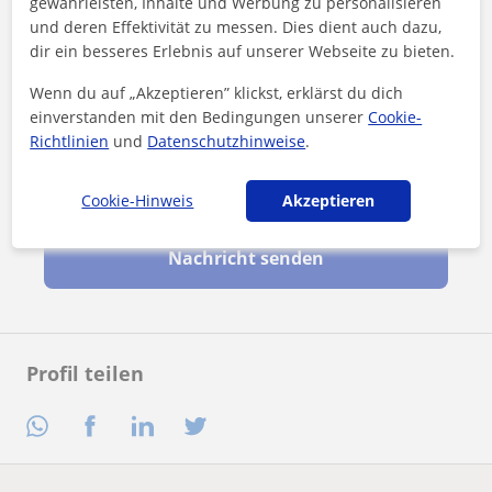
gewährleisten, Inhalte und Werbung zu personalisieren
und deren Effektivität zu messen. Dies dient auch dazu,
dir ein besseres Erlebnis auf unserer Webseite zu bieten.
Wenn du auf „Akzeptieren” klickst, erklärst du dich
einverstanden mit den Bedingungen unserer
Cookie-
Richtlinien
und
Datenschutzhinweise
.
Durch Klicken auf eine der beiden Schaltflächen stimmen Sie
unserem
Impressum
und unserer
Datenschutzerklärung
zu
Cookie-Hinweis
Akzeptieren
Nachricht senden
Profil teilen