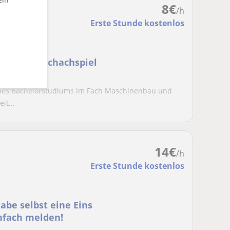
8
€
/h
Erste Stunde kostenlos
, der das Schachspiel
eines Bachelorstudiums im Fach Maschinenbau und
it...
14
€
/h
Erste Stunde kostenlos
habe selbst eine Eins
infach melden!