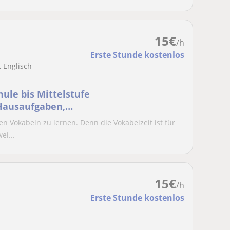
15
€
/h
Erste Stunde kostenlos
t Englisch
ule bis Mittelstufe
 Hausaufgaben,
amm
n Vokabeln zu lernen. Denn die Vokabelzeit ist für
ei...
15
€
/h
Erste Stunde kostenlos