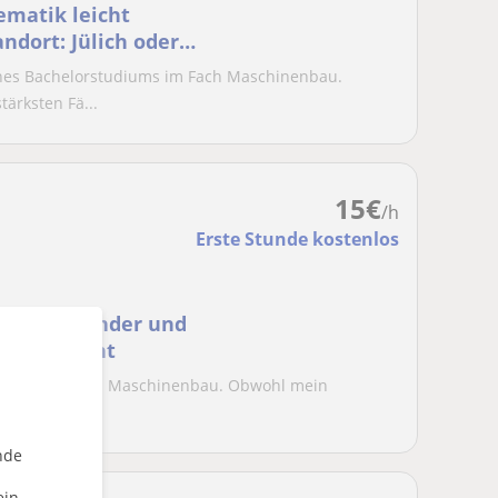
matik leicht
ndort: Jülich oder
eines Bachelorstudiums im Fach Maschinenbau.
ärksten Fä...
15
€
/h
Erste Stunde kostenlos
rin für Kinder und
ung gesucht
elorjahr im Fach Maschinenbau. Obwohl mein
h schon im...
nde
ein