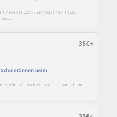
rt, habe das C2 CPE Zertifikat und die TEFL
utsc...
35
€
/h
n Schüler:innen beim
Unterricht in Deutsch, Französisch, Spanisch und
..
35
€
/h