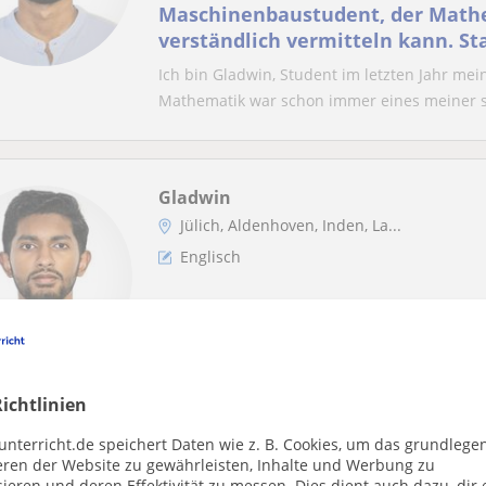
Maschinenbaustudent, der Mathe
verständlich vermitteln kann. Sta
Umgebung
Ich bin Gladwin, Student im letzten Jahr m
Mathematik war schon immer eines meiner st
Gladwin
Jülich, Aldenhoven, Inden, La...
Englisch
Englischsprachige Muttersprachle
Erwachsene in Jülich und Umgeb
Ich bin Gladwin, Studentin im letzten Bach
Hauptfach Ingenieurwesen ist, gehört Englisc
ichtlinien
unterricht.de speichert Daten wie z. B. Cookies, um das grundlege
eren der Website zu gewährleisten, Inhalte und Werbung zu
ieren und deren Effektivität zu messen. Dies dient auch dazu, dir 