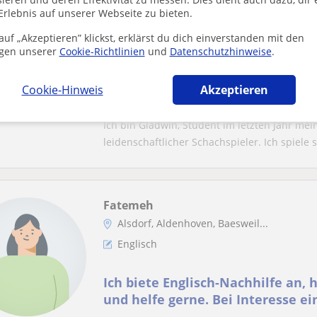
Gladwin
Erlebnis auf unserer Webseite zu bieten.
Jülich, Aldenhoven, Inden, La...
uf „Akzeptieren” klickst, erklärst du dich einverstanden mit den
Schach
gen unserer
Cookie-Richtlinien
und
Datenschutzhinweise
.
Universitätsstudent mit 1400 ELO
Cookie-Hinweis
Akzeptieren
gut versteht
Ich bin Gladwin, Student im letzten Jahr m
leidenschaftlicher Schachspieler. Ich spiele se
Fatemeh
Alsdorf, Aldenhoven, Baesweil...
Englisch
Ich biete Englisch-Nachhilfe an, 
und helfe gerne. Bei Interesse e