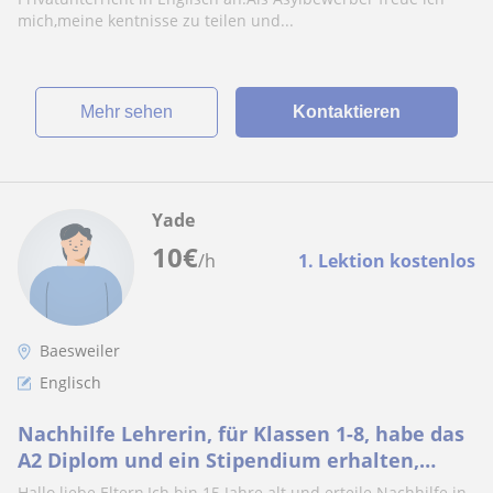
mich,meine kentnisse zu teilen und...
Mehr sehen
Kontaktieren
Yade
10
€
/h
1. Lektion kostenlos
Baesweiler
Englisch
Nachhilfe Lehrerin, für Klassen 1-8, habe das
A2 Diplom und ein Stipendium erhalten,
womit ich 2 Wochen in England verbracht
Hallo liebe Eltern,Ich bin 15 Jahre alt und erteile Nachhilfe in