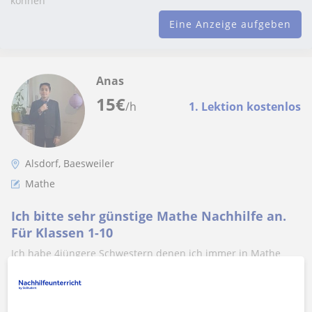
können
Eine Anzeige aufgeben
Anas
15
€
/h
1. Lektion kostenlos
Alsdorf, Baesweiler
Mathe
Ich bitte sehr günstige Mathe Nachhilfe an.
Für Klassen 1-10
Ich habe 4jüngere Schwestern denen ich immer in Mathe
gerne und mit Geduld helfe. Außerdem habe ich an meiner
Schule oft Nachhilfe gegeben...