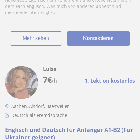
habe
dem Fach englisch. Was mich von anderen abhebt sind
meine erlernten englis...
Mehr sehen
Kontaktieren
Luisa
7
€
/h
1. Lektion kostenlos
Aachen, Alsdorf, Baesweiler
Deutsch als Fremdsprache
Englisch und Deutsch für Anfänger A1-B2 (Für
Ukrainer geignet)