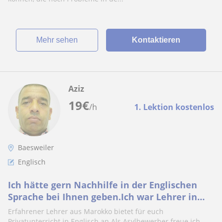
Mehr sehen
Kontaktieren
Aziz
19
€
/h
1. Lektion kostenlos
Baesweiler
Englisch
Ich hätte gern Nachhilfe in der Englischen
Sprache bei Ihnen geben.Ich war Lehrer in
Marokko.Jetzt bin ich hier als Asylanträger
Erfahrener Lehrer aus Marokko bietet für euch
Privatunterricht in Englisch an.Als Asylbewerber freue ich