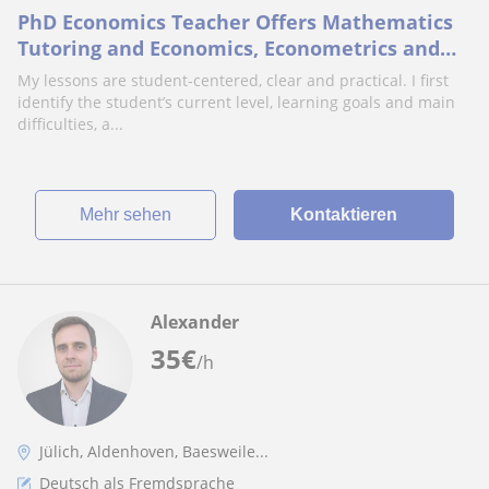
PhD Economics Teacher Offers Mathematics
Tutoring and Economics, Econometrics and
Research Lessons for University Students.
My lessons are student-centered, clear and practical. I first
identify the student’s current level, learning goals and main
difficulties, a...
Mehr sehen
Kontaktieren
Alexander
35
€
/h
Jülich, Aldenhoven, Baesweile...
Deutsch als Fremdsprache