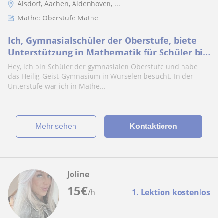
Alsdorf, Aachen, Aldenhoven, ...
Mathe: Oberstufe Mathe
Ich, Gymnasialschüler der Oberstufe, biete
Unterstützung in Mathematik für Schüler bis
zur 10. Klasse. Melden
Hey, ich bin Schüler der gymnasialen Oberstufe und habe
das Heilig-Geist-Gymnasium in Würselen besucht. In der
Unterstufe war ich in Mathe...
Mehr sehen
Kontaktieren
Joline
15
€
/h
1. Lektion kostenlos