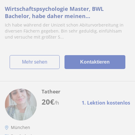
Wirtschaftspsychologie Master, BWL
Bachelor, habe daher meinen
Masterabschluss komplett in Psychologie
Ich habe während der Unizeit schon Abiturvorbereitung in
gemacht. Im Abitur hatte ich Deutsch und
diversen Fächern gegeben. Bin sehr geduldig, einfühlsam
Mathe, bin also auch sehr fit in diesen
und versuche mit größter S...
Fächern, besonders auf Deutsch, da ich schon
einige wissenschaftliche A
Mehr sehen
Kontaktieren
Tatheer
20
€
/h
1. Lektion kostenlos
München