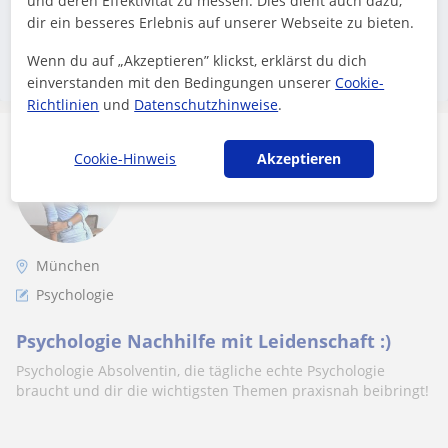
und deren Effektivität zu messen. Dies dient auch dazu,
Schalte eine Suchanzeige, damit Lehrkräfte dich finden
dir ein besseres Erlebnis auf unserer Webseite zu bieten.
können
Wenn du auf „Akzeptieren” klickst, erklärst du dich
Eine Anzeige aufgeben
einverstanden mit den Bedingungen unserer
Cookie-
Richtlinien
und
Datenschutzhinweise
.
Mia
Cookie-Hinweis
Akzeptieren
29
€
/h
1. Lektion kostenlos
München
Psychologie
Psychologie Nachhilfe mit Leidenschaft :)
Psychologie Absolventin, die tägliche echte Psychologie
braucht und dir die wichtigsten Themen praxisnah beibringt!