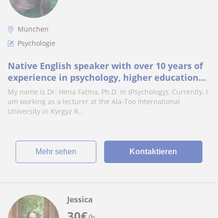
München
Psychologie
Native English speaker with over 10 years of
experience in psychology, higher educational
research and teaching, as well as 8 year
My name is Dr. Hena Fatma, Ph.D. in (Psychology). Currently, I
am working as a lecturer at the Ala-Too International
University in Kyrgyz R...
Mehr sehen
Kontaktieren
Jessica
30
€
/h