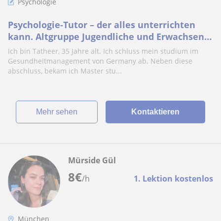
Psychologie
Psychologie-Tutor – der alles unterrichten
kann. Altgruppe Jugendliche und Erwachsene
leute.
Ich bin Tatheer, 35 Jahre alt. Ich schluss mein studium im
Gesundheitmanagement von Germany ab. Neben diese
abschluss, bekam ich Master stu...
Mehr sehen
Kontaktieren
Mürside Gül
8
€
/h
1. Lektion kostenlos
München