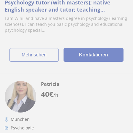
Psychology tutor (with masters); native
English speaker and tutor; teaching
experience.
I am Wini, and have a masters degree in psychology (learning
sciences). I can teach you basic psychology and educational
psychology special...
Mehr sehen
Kontaktieren
Patricia
40
€
/h
München
Psychologie