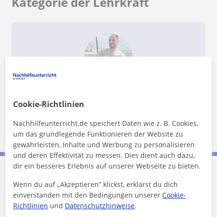
Kategorie der Lehrkraft
Möchtest du mehr über Daniel erfahren?
Verifizierte Daten
Cookie-Richtlinien
Profil anzeigen
Nachhilfeunterricht.de speichert Daten wie z. B. Cookies,
um das grundlegende Funktionieren der Website zu
gewährleisten, Inhalte und Werbung zu personalisieren
und deren Effektivität zu messen. Dies dient auch dazu,
dir ein besseres Erlebnis auf unserer Webseite zu bieten.
Daniel kontaktieren
Wenn du auf „Akzeptieren” klickst, erklärst du dich
einverstanden mit den Bedingungen unserer
Cookie-
Richtlinien
und
Datenschutzhinweise
.
Preis pro Stunde
29
€/h