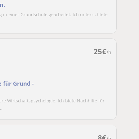
n.
 in einer Grundschule gearbeitet. Ich unterrichtete
25
€
/h
 für Grund -
iere Wirtschaftspsychologie. Ich biete Nachhilfe für
..
8
€
/h