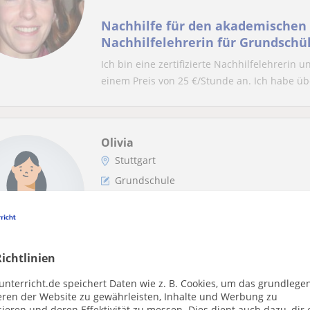
Nachhilfe für den akademischen E
Nachhilfelehrerin für Grundschü
Ich bin eine zertifizierte Nachhilfelehrerin 
einem Preis von 25 €/Stunde an. Ich habe übe
Olivia
Stuttgart
Grundschule
Erfahrene Lehrerin, die Ihrem Kin
Lernfähigkeiten zu verbessern
Für Grundschüler biete ich Unterstützung b
ichtlinien
Mathematik und Naturwissenschaften. Mein U
unterricht.de speichert Daten wie z. B. Cookies, um das grundlege
eren der Website zu gewährleisten, Inhalte und Werbung zu
ieren und deren Effektivität zu messen. Dies dient auch dazu, dir 