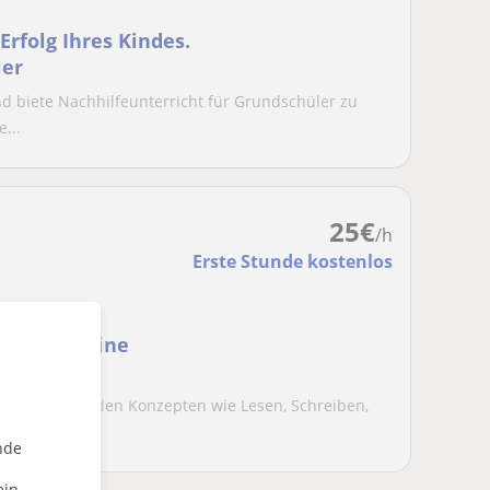
rfolg Ihres Kindes.
ler
und biete Nachhilfeunterricht für Grundschüler zu
...
25
€
/h
Erste Stunde kostenlos
d hilft, seine
ei grundlegenden Konzepten wie Lesen, Schreiben,
nterri...
nde
ein