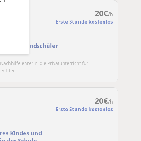
20
€
/h
Erste Stunde kostenlos
cht für Grundschüler
Nachhilfelehrerin, die Privatunterricht für
ntrier...
20
€
/h
Erste Stunde kostenlos
hres Kindes und
in der Schule.