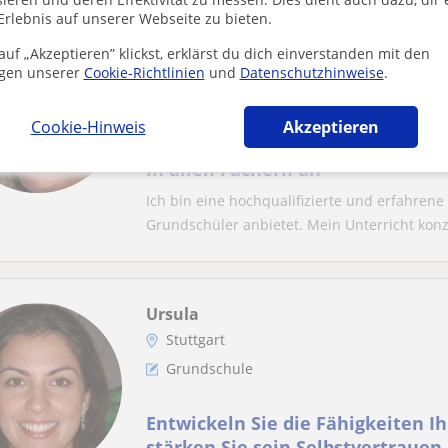
Erlebnis auf unserer Webseite zu bieten.
Pia
uf „Akzeptieren” klickst, erklärst du dich einverstanden mit den
Stuttgart
gen unserer
Cookie-Richtlinien
und
Datenschutzhinweise
.
Grundschule
Cookie-Hinweis
Akzeptieren
Lehrerin bietet Nachhilfeunterri
in allen Fächern an
Ich bin eine hochqualifizierte und erfahrene 
Grundschüler anbietet. Mein Unterricht konze
Ursula
Stuttgart
Grundschule
Entwickeln Sie die Fähigkeiten I
stärken Sie sein Selbstvertrauen 