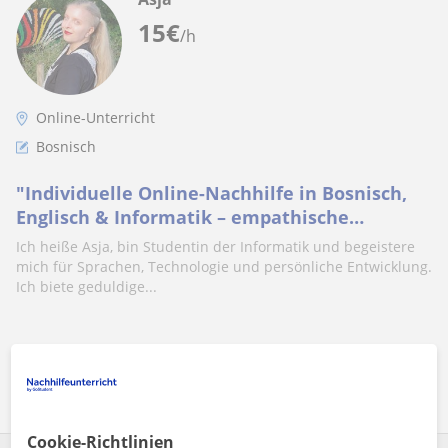
15
€
/h
Online-Unterricht
Bosnisch
"Individuelle Online-Nachhilfe in Bosnisch,
Englisch & Informatik – empathische
Studentin aus Brčko begleitet dich auf
Ich heiße Asja, bin Studentin der Informatik und begeistere
deinem Lern
mich für Sprachen, Technologie und persönliche Entwicklung.
Ich biete geduldige...
Mehr sehen
Kontaktieren
Cookie-Richtlinien