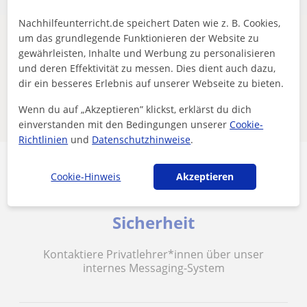
Nachhilfeunterricht.de speichert Daten wie z. B. Cookies,
um das grundlegende Funktionieren der Website zu
Es scheint, dass deine Suche sehr spezifisch ist.
gewährleisten, Inhalte und Werbung zu personalisieren
Passe deine Suche an, um mehr Ergebnisse zu sehen,
und deren Effektivität zu messen. Dies dient auch dazu,
oder speichere sie – wir benachrichtigen dich, sobald
dir ein besseres Erlebnis auf unserer Webseite zu bieten.
neue Lehrkräfte verfügbar sind.
Wenn du auf „Akzeptieren” klickst, erklärst du dich
Filter entfernen
Suche speichern
einverstanden mit den Bedingungen unserer
Cookie-
Richtlinien
und
Datenschutzhinweise
.
Cookie-Hinweis
Akzeptieren
Sicherheit
Kontaktiere Privatlehrer*innen über unser
internes Messaging-System