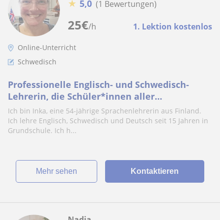
★
5,0
(1 Bewertungen)
25
€
/h
1. Lektion kostenlos
Online-Unterricht
Schwedisch
Professionelle Englisch- und Schwedisch-
Lehrerin, die Schüler*innen aller
Altersgruppen mit über 15 J. Erfahrung
Ich bin Inka, eine 54-jährige Sprachenlehrerin aus Finland.
unterrichtet
Ich lehre Englisch, Schwedisch und Deutsch seit 15 Jahren in
Grundschule. Ich h...
Mehr sehen
Kontaktieren
Nadja