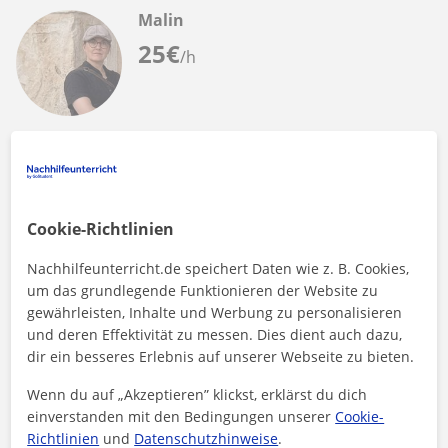
Malin
25
€
/h
Online-Unterricht
Schwedisch
Englisch-Tutor, unterrichtet allen
Cookie-Richtlinien
Altersgruppen. Tutor in Philosophie, Finnisch,
und Schwedisch.
Ich habe vielseitige Unterrichtserfahrung in Englisch, Kunst,
Nachhilfeunterricht.de speichert Daten wie z. B. Cookies,
Philosophie sowie Schwedisch und Finnisch für Kinder
um das grundlegende Funktionieren der Website zu
unterschiedlichen Alters...
gewährleisten, Inhalte und Werbung zu personalisieren
und deren Effektivität zu messen. Dies dient auch dazu,
dir ein besseres Erlebnis auf unserer Webseite zu bieten.
Mehr sehen
Kontaktieren
Wenn du auf „Akzeptieren” klickst, erklärst du dich
einverstanden mit den Bedingungen unserer
Cookie-
Richtlinien
und
Datenschutzhinweise
.