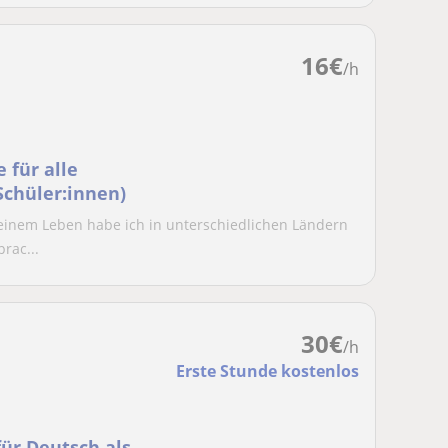
16
€
/h
 für alle
Schüler:innen)
meinem Leben habe ich in unterschiedlichen Ländern
rac...
30
€
/h
Erste Stunde kostenlos
für Deutsch als