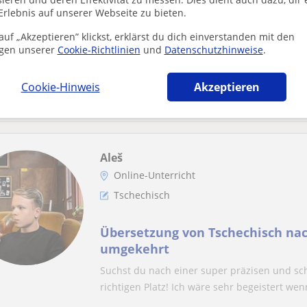
Tschechisch
Erlebnis auf unserer Webseite zu bieten.
uf „Akzeptieren” klickst, erklärst du dich einverstanden mit den
Lehrer für Deutsch als Fremdspr
gen unserer
Cookie-Richtlinien
und
Datenschutzhinweise
.
als Fremdsprache
Ich habe einen Abschluss in deutscher Sprac
Cookie-Hinweis
Akzeptieren
Sprache - Muttersprachler - Karlsuniversität 
Aleš
Online-Unterricht
Tschechisch
Übersetzung von Tschechisch na
umgekehrt
Suchst du nach einer super präzisen und sc
richtigen Platz! Ich wäre sehr begeistert wen