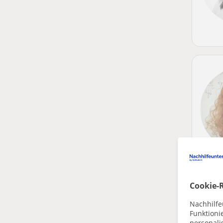
Cookie-R
Nachhilfe
Funktioni
personalis