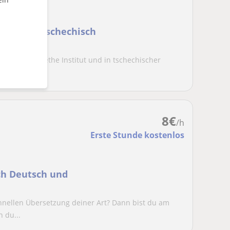
ache und Tschechisch
he C1 bei Goethe Institut und in tschechischer
und...
8
€
/h
Erste Stunde kostenlos
ch Deutsch und
hnellen Übersetzung deiner Art? Dann bist du am
n du...