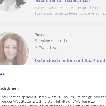
Nachhilfe für Tschechisch
Tschechisch ist meine Muttersprache und me
Spaß etwas neues zu lehren, sowie verschied
Petra
Online-Unterricht
Tschechisch
Tschechisch online mit Spaß und 
Hallo, ich biete den Online-Kurs in Tschechi
Hochschule Ostravská Universität studiert un
ichtlinien
Monika
unterricht.de speichert Daten wie z. B. Cookies, um das grundlege
Online-Unterricht
eren der Website zu gewährleisten, Inhalte und Werbung zu
ieren und deren Effektivität zu messen. Dies dient auch dazu, dir 