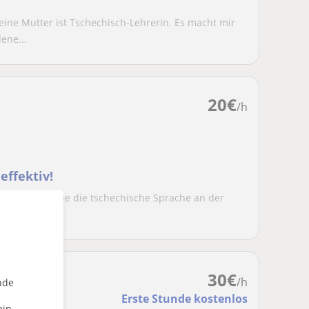
ine Mutter ist Tschechisch-Lehrerin. Es macht mir
ene...
20
€
/h
effektiv!
sch an. Ich habe die tschechische Sprache an der
d...
30
€
/h
nde
Erste Stunde kostenlos
ein