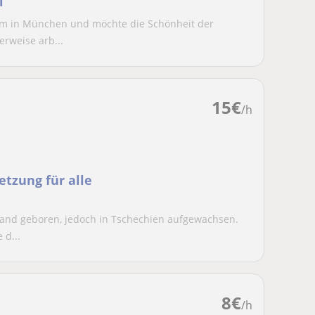
l
rzem in München und möchte die Schönheit der
rweise arb...
15
€
/h
tzung für alle
chland geboren, jedoch in Tschechien aufgewachsen.
 d...
8
€
/h