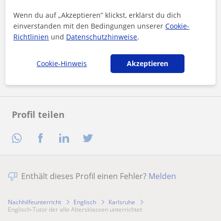
Wenn du auf „Akzeptieren” klickst, erklärst du dich
einverstanden mit den Bedingungen unserer
Cookie-
Durch Klicken auf eine der beiden Schaltflächen stimmen Sie
unserem
Impressum
und unserer
Datenschutzerklärung
zu
Richtlinien
und
Datenschutzhinweise
.
Nachricht senden
Cookie-Hinweis
Akzeptieren
Profil teilen
Enthält dieses Profil einen Fehler?
Melden
Nachhilfeunterricht
Englisch
Karlsruhe
Englisch-Tutor der alle Altersklassen unterrichtet