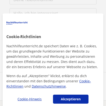
Cookie-Richtlinien
Durch Klicken auf eine der beiden Schaltflächen stimmen Sie
unserem
Impressum
und unserer
Datenschutzerklärung
zu
Nachhilfeunterricht.de speichert Daten wie z. B. Cookies,
um das grundlegende Funktionieren der Website zu
Nachricht senden
gewährleisten, Inhalte und Werbung zu personalisieren
und deren Effektivität zu messen. Dies dient auch dazu,
dir ein besseres Erlebnis auf unserer Webseite zu bieten.
Wenn du auf „Akzeptieren” klickst, erklärst du dich
Profil teilen
einverstanden mit den Bedingungen unserer
Cookie-
Richtlinien
und
Datenschutzhinweise
.
Cookie-Hinweis
Akzeptieren