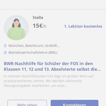
Stella
15
€
/h
1. Lektion kostenlos
München, Baierbrunn, Gräfelfi...
Betriebswirtschaftslehre (BWL)
BWR-Nachhilfe für Schüler der FOS in den
Klassen 11, 12 und 13. Absolvierte selbst die
FOS und erzielte kürzlich meinen Abschluss
In meinem Nachhilfeunterricht lege ich großen Wert auf
praxisorientiertes Lernen. Wir werden zahlreiche
Übungsaufgaben bearbeiten, um euer...
Mehr sehen
Kontaktieren