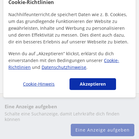
Cookie-Richtlinien
Oberhaching
Nachhilfeunterricht.de speichert Daten wie z. B. Cookies,
um das grundlegende Funktionieren der Website zu
Englisch
gewährleisten, Inhalte und Werbung zu personalisieren
und deren Effektivität zu messen. Dies dient auch dazu,
Nachhilfelehrerin in Englisch
dir ein besseres Erlebnis auf unserer Webseite zu bieten.
(Muttersprache)
Wenn du auf „Akzeptieren” klickst, erklärst du dich
einverstanden mit den Bedingungen unserer
Cookie-
Richtlinien
und
Datenschutzhinweise
.
Mehr sehen
Kontaktieren
Cookie-Hinweis
Akzeptieren
Eine Anzeige aufgeben
Schalte eine Suchanzeige, damit Lehrkräfte dich finden
können
Eine Anzeige aufgeben