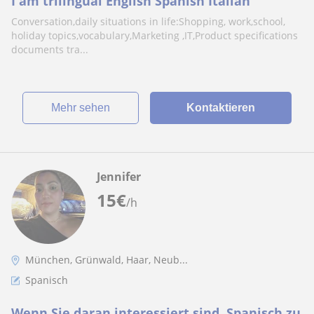
I am trilingual English Spanish Italian
Conversation,daily situations in life:Shopping, work,school,
holiday topics,vocabulary,Marketing ,IT,Product specifications
documents tra...
Mehr sehen
Kontaktieren
Jennifer
15
€
/h
München, Grünwald, Haar, Neub...
Spanisch
Wenn Sie daran interessiert sind, Spanisch zu