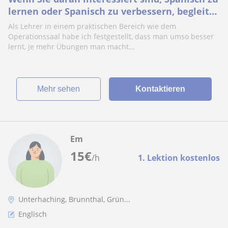
lernen oder Spanisch zu verbessern, begleite
ich Sie gerne.🇲🇽
Als Lehrer in einem praktischen Bereich wie dem
Operationssaal habe ich festgestellt, dass man umso besser
lernt, je mehr Übungen man macht...
Mehr sehen
Kontaktieren
Em
15
€
/h
1. Lektion kostenlos
Unterhaching, Brunnthal, Grün...
Englisch