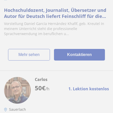
Hochschuldozent, Journalist, Übersetzer und
Autor für Deutsch liefert Feinschliff für die
deutsche Sprache
Vorstellung Daniel García Hernández Khafif, geb. Kreutel In
meinem Unterricht steht die professionelle
Sprachverwendung im beruflichen u...
Mehr sehen
Kontaktieren
Carlos
50
€
/h
1. Lektion kostenlos
Sauerlach