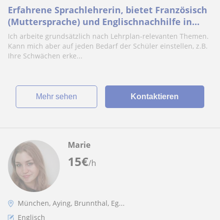
Erfahrene Sprachlehrerin, bietet Französisch
(Muttersprache) und Englischnachhilfe in
München und Umgebung oder online an. Alle
Ich arbeite grundsätzlich nach Lehrplan-relevanten Themen.
Altersklasse
Kann mich aber auf jeden Bedarf der Schüler einstellen, z.B.
Ihre Schwächen erke...
Mehr sehen
Kontaktieren
Marie
15
€
/h
München, Aying, Brunnthal, Eg...
Englisch