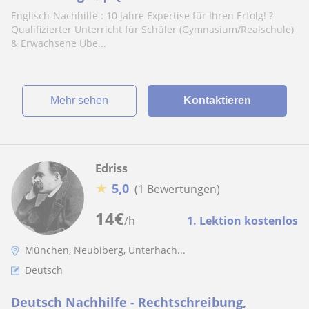
Schüler (Gymnasium/Realschule) &
Englisch-Nachhilfe : 10 Jahre Expertise für Ihren Erfolg! ?
Erwachsene
Qualifizierter Unterricht für Schüler (Gymnasium/Realschule)
& Erwachsene Übe...
Mehr sehen
Kontaktieren
Edriss
★
5,0
(1 Bewertungen)
14
€
/h
1. Lektion kostenlos
München, Neubiberg, Unterhach...
Deutsch
Deutsch Nachhilfe - Rechtschreibung,