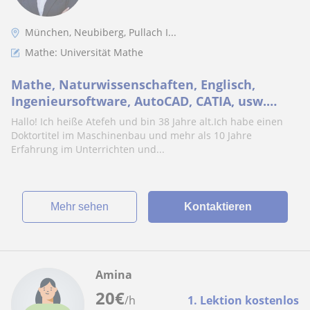
München, Neubiberg, Pullach I...
Mathe: Universität Mathe
Mathe, Naturwissenschaften, Englisch,
Ingenieursoftware, AutoCAD, CATIA, usw.
verständlich erklärt – Lernen mit Spaß
Hallo! Ich heiße Atefeh und bin 38 Jahre alt.Ich habe einen
Doktortitel im Maschinenbau und mehr als 10 Jahre
Erfahrung im Unterrichten und...
Mehr sehen
Kontaktieren
Amina
20
€
/h
1. Lektion kostenlos