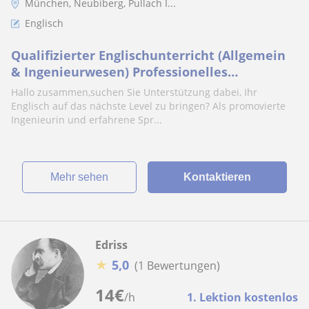
München, Neubiberg, Pullach I...
Englisch
Qualifizierter Englischunterricht (Allgemein
& Ingenieurwesen) Professionelles
Englischtraining mit 50 % Rabatt!
Hallo zusammen,suchen Sie Unterstützung dabei, Ihr
Englisch auf das nächste Level zu bringen? Als promovierte
Ingenieurin und erfahrene Spr...
Mehr sehen
Kontaktieren
Edriss
★
5,0
(1 Bewertungen)
14
€
/h
1. Lektion kostenlos