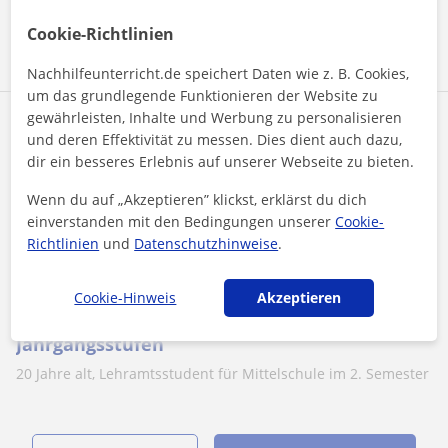
Mehr sehen
Kontaktieren
Cookie-Richtlinien
Nachhilfeunterricht.de speichert Daten wie z. B. Cookies,
um das grundlegende Funktionieren der Website zu
gewährleisten, Inhalte und Werbung zu personalisieren
David Leopold
und deren Effektivität zu messen. Dies dient auch dazu,
8
€
dir ein besseres Erlebnis auf unserer Webseite zu bieten.
/h
1. Lektion kostenlos
Wenn du auf „Akzeptieren” klickst, erklärst du dich
einverstanden mit den Bedingungen unserer
Cookie-
Richtlinien
und
Datenschutzhinweise
.
Taufkirchen, Brunnthal, Neubi...
Deutsch
Cookie-Hinweis
Akzeptieren
Nachhilfeunterricht Deutsch für alle
Jahrgangsstufen
20 Jahre alt, Lehramtsstudent für Mittelschule im 2. Semester