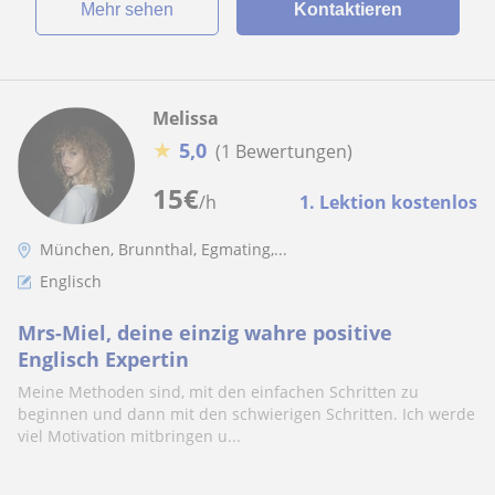
Mehr sehen
Kontaktieren
Melissa
★
5,0
(1 Bewertungen)
15
€
/h
1. Lektion kostenlos
München, Brunnthal, Egmating,...
Englisch
Mrs-Miel, deine einzig wahre positive
Englisch Expertin
Meine Methoden sind, mit den einfachen Schritten zu
beginnen und dann mit den schwierigen Schritten. Ich werde
viel Motivation mitbringen u...