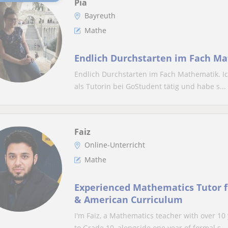
Pia
Bayreuth
Mathe
Endlich Durchstarten im Fach M
Endlich Durchstarten im Fach Mathematik. Ich
als Tutorin bei GoStudent tätig und habe s...
Faiz
Online-Unterricht
Mathe
Experienced Mathematics Tutor fo
& American Curriculum
I'm Faiz, a Mathematics teacher with over 10
to Grade 10, alongside one year of formal s...