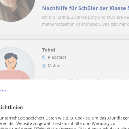
Nachhilfe für Schüler der Klasse 
Ich bin Karina, 20 Jahre jung und studiere d
mathematischen Kenntnissen. Das gibt mir di
Tohid
Riedstadt
Mathe
Mathe endlich verstehen – Ansch
vom Ingenieur!
ichtlinien
rvorgehoben
Daniel
unterricht.de speichert Daten wie z. B. Cookies, um das grundlege
eren der Website zu gewährleisten, Inhalte und Werbung zu
Online-Unterricht
ieren und deren Effektivität zu messen. Dies dient auch dazu, dir 