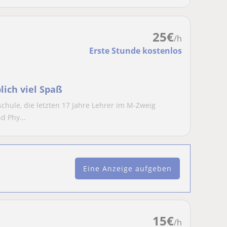
25
€
/h
Erste Stunde kostenlos
ich viel Spaß
schule, die letzten 17 Jahre Lehrer im M-Zweig
d Phy...
Eine Anzeige aufgeben
15
€
/h