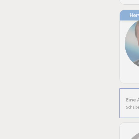
He
Eine 
Schalt