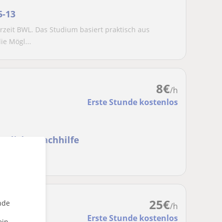
5-13
erzeit BWL. Das Studium basiert praktisch aus
e Mögl...
8
€
/h
Erste Stunde kostenlos
auliche Nachhilfe
25
€
nde
/h
Erste Stunde kostenlos
ein