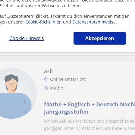
Mathe
Erlebnis auf unserer Webseite zu bieten.
uf „Akzeptieren” klickst, erklärst du dich einverstanden mit den
Finanzmathematik und Abitur-V
gen unserer
Cookie-Richtlinien
und
Datenschutzhinweise
.
Online-Nachhilfe
Hallo! Mein Name ist Daniel und ich bin pro
Cookie-Hinweis
Akzeptieren
fünfzehn, vierzehn, vierzehn, dreizehn, zw...
Asli
Online-Unterricht
Mathe
Mathe + Englisch + Deutsch Nachh
Jahrgangsstufen
Ich bin Asli aus München und unterrichte sei
gängigen Unterrichtsfächern. Ich habe bisher