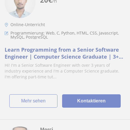
/h
Online-Unterricht
Programmierung: Web, C, Python, HTML, CSS, Javascript,
MySQL, PostgreSQL
Learn Programming from a Senior Software
Engineer | Computer Science Graduate | 3+
Years Industry Experience
Hi! I'm a Senior Software Engineer with over 3 years of
industry experience and I'm a Computer Science graduate.
I'm offering part-time tut...
Mehr sehen
Kontaktieren
Morci