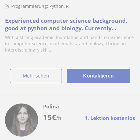
Programmierung: Python, R
Experienced computer science background,
good at python and biology. Currently
studying MSc Bioinformatics at ETH
With a strong academic foundation and hands-on experience
in computer science, mathematics, and biology, I bring an
interdisciplinary skill...
Mehr sehen
Kontaktieren
Polina
15
€
/h
1. Lektion kostenlos