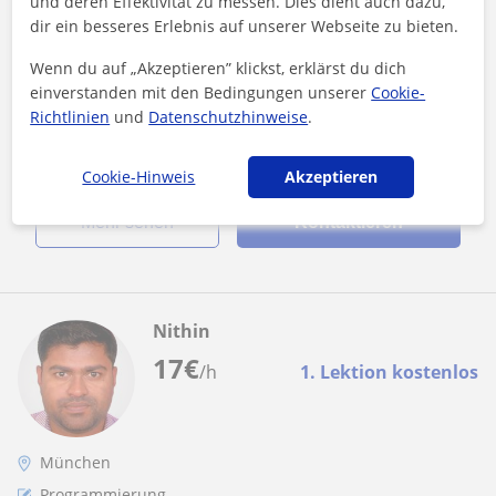
und deren Effektivität zu messen. Dies dient auch dazu,
Programming Tutor who teach programming
dir ein besseres Erlebnis auf unserer Webseite zu bieten.
to all the ages
Wenn du auf „Akzeptieren” klickst, erklärst du dich
I am Ali Akbar 25 years of old, I am doing Masters degree in AI
einverstanden mit den Bedingungen unserer
Cookie-
from Passau. I have 4 years of experience as Software
Richtlinien
und
Datenschutzhinweise
.
engineer in Software...
Cookie-Hinweis
Akzeptieren
Mehr sehen
Kontaktieren
Nithin
17
€
/h
1. Lektion kostenlos
München
Programmierung