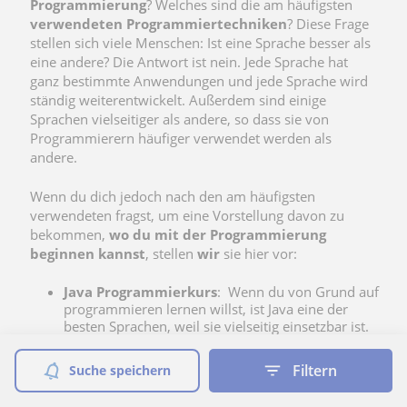
Programmierung
? Welches sind die am häufigsten
verwendeten Programmiertechniken
? Diese Frage
stellen sich viele Menschen: Ist eine Sprache besser als
eine andere? Die Antwort ist nein. Jede Sprache hat
ganz bestimmte Anwendungen und jede Sprache wird
ständig weiterentwickelt. Außerdem sind einige
Sprachen vielseitiger als andere, so dass sie von
Programmierern häufiger verwendet werden als
andere.
Wenn du dich jedoch nach den am häufigsten
verwendeten fragst, um eine Vorstellung davon zu
bekommen,
wo du mit der Programmierung
beginnen kannst
, stellen
wir
sie hier vor:
Java Programmierkurs
: Wenn du von Grund auf
programmieren lernen willst, ist Java eine der
besten Sprachen, weil sie vielseitig einsetzbar ist.
Sie ist neben HTML und CSS eine der am
häufigsten verwendeten Sprachen in der Web-
Filtern
Suche speichern
Entwicklungsumgebung, wird aber auch zur
Entwicklung von mobilen Anwendungen und