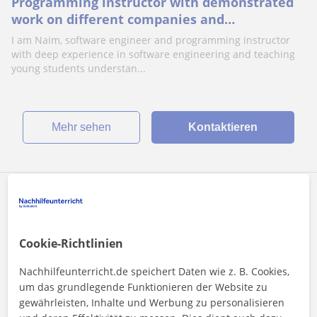
Programming instructor with demonstrated
work on different companies and
programming schools!
I am Naim, software engineer and programming instructor
with deep experience in software engineering and teaching
young students understan...
Mehr sehen
Kontaktieren
Ali
20
€
/h
Cookie-Richtlinien
Nachhilfeunterricht.de speichert Daten wie z. B. Cookies,
Online-Unterricht
um das grundlegende Funktionieren der Website zu
Programmierung
gewährleisten, Inhalte und Werbung zu personalisieren