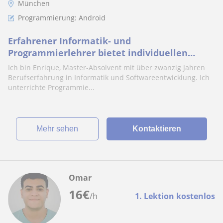
München
Programmierung: Android
Erfahrener Informatik- und
Programmierlehrer bietet individuellen
Unterricht in München und online
Ich bin Enrique, Master-Absolvent mit über zwanzig Jahren
Berufserfahrung in Informatik und Softwareentwicklung. Ich
unterrichte Programmie...
Mehr sehen
Kontaktieren
Omar
16
€
/h
1. Lektion kostenlos