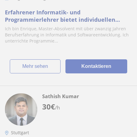
Erfahrener Informatik- und
Programmierlehrer bietet individuellen
Unterricht in München und online
Ich bin Enrique, Master-Absolvent mit über zwanzig Jahren
Berufserfahrung in Informatik und Softwareentwicklung. Ich
unterrichte Programmie...
Mehr sehen
Kontaktieren
Sathish Kumar
30
€
/h
Stuttgart