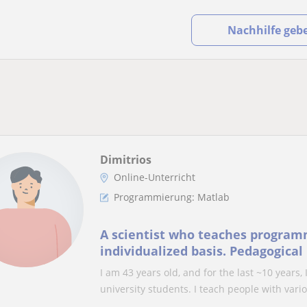
Nachhilfe geb
Dimitrios
Online-Unterricht
Programmierung: Matlab
A scientist who teaches program
individualized basis. Pedagogica
PhD in neuroscience.
I am 43 years old, and for the last ~10 year
university students. I teach people with vario.