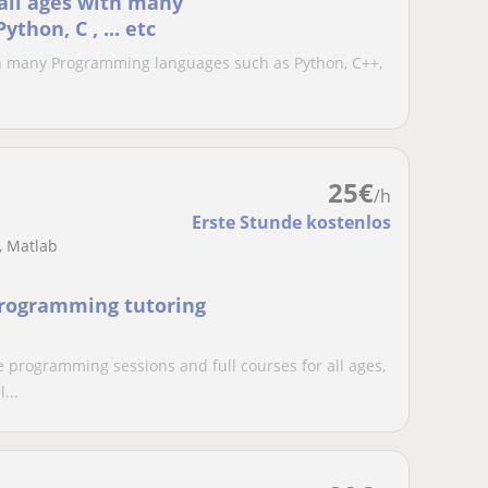
 all ages with many
hon, C , ... etc
ith many Programming languages such as Python, C++,
25
€
/h
Erste Stunde kostenlos
, Matlab
Programming tutoring
programming sessions and full courses for all ages,
...