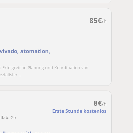
85
€
/h
, vivado, atomation,
 Erfolgreiche Planung und Koordination von
zialisier...
8
€
/h
Erste Stunde kostenlos
tlab, Go