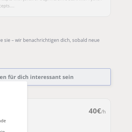
pts....
 sie – wir benachrichtigen dich, sobald neue
n für dich interessant sein
40
€
/h
nde
ein