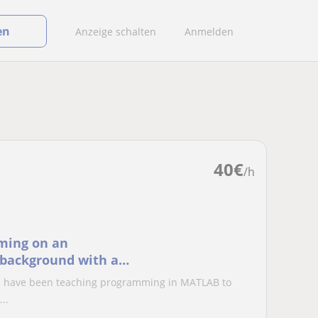
en
Anzeige schalten
Anmelden
40
€
/h
ming on an
l background with a
s, I have been teaching programming in MATLAB to
..