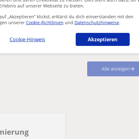
Erlebnis auf unserer Webseite zu bieten.
A scientist who teaches program
individualized basis. Pedagogica
uf „Akzeptieren” klickst, erklärst du dich einverstanden mit den
gen unserer
Cookie-Richtlinien
und
Datenschutzhinweise
.
PhD in neuroscience.
I am 43 years old, and for the last ~10 year
university students. I teach people with vario.
Cookie-Hinweis
Akzeptieren
Alle anzeigen
mierung