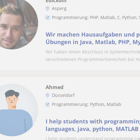
Edicxom
Asperg
Programmierung: PHP, Matlab, C, Python, 
Wir machen Hausaufgaben und 
Übungen in Java, Matlab, PHP, My
Studio, QT, Creator, C ampl
Wir haben einen Abschluss in Systemtechnik
verschiedenen Programmierbereichen bei Ha
Ahmed
Düsseldorf
Programmierung: Python, Matlab
I help students with programming
languages, java, python, MATLAB
I help students understand programming con