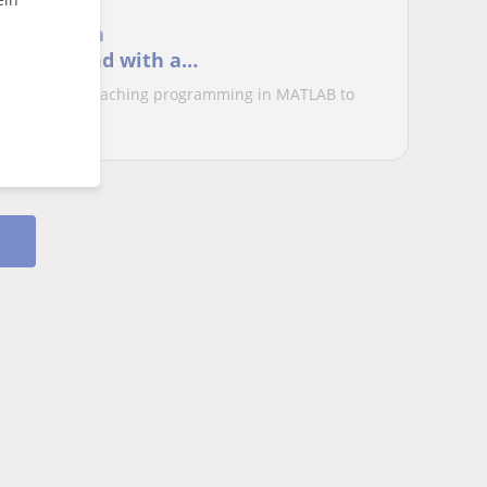
ming on an
l background with a
s, I have been teaching programming in MATLAB to
..