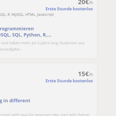
20
€
/h
Erste Stunde kostenlos
SQL, R, MySQL, HTML, Javascript
programmieren
SQL, SQL, Python, R,
 und haben mehr als 5 Jahre lang Studenten aus
usaufgabe...
15
€
/h
Erste Stunde kostenlos
 in different
cepts with Java.For beginners:We start with Python