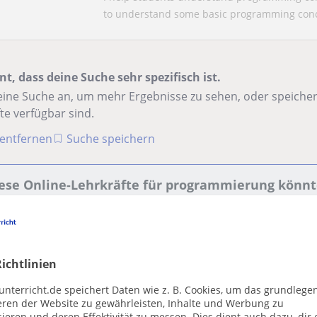
to understand some basic programming conce
nt, dass deine Suche sehr spezifisch ist.
ine Suche an, um mehr Ergebnisse zu sehen, oder speichere
te verfügbar sind.
r entfernen
Suche speichern
ese Online-Lehrkräfte für programmierung könnte
Dimitrios
ichtlinien
Online-Unterricht
unterricht.de speichert Daten wie z. B. Cookies, um das grundlege
Programmierung: Matlab
eren der Website zu gewährleisten, Inhalte und Werbung zu
ieren und deren Effektivität zu messen. Dies dient auch dazu, dir 