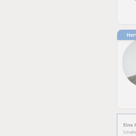
He
Eine 
Schalt