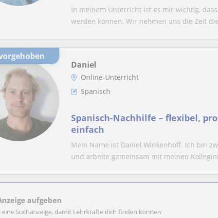
zertifizierter Nachhilfelehrerin! 
In meinem Unterricht ist es mir wichtig, das
Abiturvorbereitungskurs Berlin/
werden können. Wir nehmen uns die Zeit die.
rvorgehoben
Daniel
Online-Unterricht
Spanisch
Spanisch-Nachhilfe – flexibel, pr
einfach
Mein Name ist Daniel Winkenhoff. Ich bin z
und arbeite gemeinsam mit meinen Kollegin
Anzeige aufgeben
e eine Suchanzeige, damit Lehrkräfte dich finden können