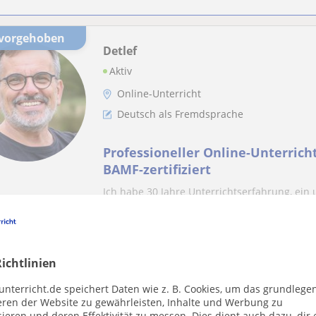
rvorgehoben
Detlef
Aktiv
Online-Unterricht
Deutsch als Fremdsprache
Professioneller Online-Unterrich
BAMF-zertifiziert
Ich habe 30 Jahre Unterrichtserfahrung, ein
Fremdsprache absolviert und bin zertifiziert..
rvorgehoben
ichtlinien
Aveena
unterricht.de speichert Daten wie z. B. Cookies, um das grundlege
Online-Unterricht
eren der Website zu gewährleisten, Inhalte und Werbung zu
Englisch: Gymnasium Englisch, Universitä
ieren und deren Effektivität zu messen. Dies dient auch dazu, dir 