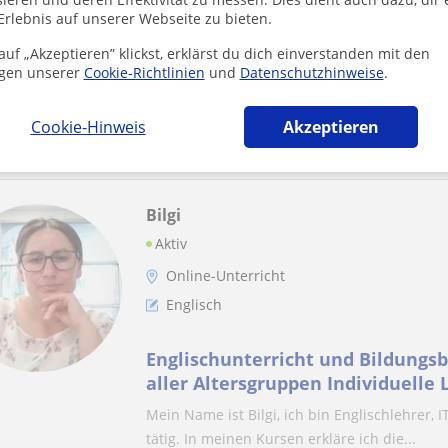
Erlebnis auf unserer Webseite zu bieten.
Motivierende Englisch-Tutorin fü
uf „Akzeptieren” klickst, erklärst du dich einverstanden mit den
fortgeschrittene Lernende. Ich sp
gen unserer
Cookie-Richtlinien
und
Datenschutzhinweise
.
Deutsch, Hindi und weitere Spra
Hallo! Mein Name ist Aveena. Ich spreche En
Cookie-Hinweis
einem internationalen Umfeld in Deutschland
Akzeptieren
Bilgi
Aktiv
Online-Unterricht
Englisch
Englischunterricht und Bildungsb
aller Altersgruppen Individuelle Lernstrategien und
Englischkurse mit persönl
Mein Name ist Bilgi, ich bin Englischlehrer, 
tätig. In meinen Kursen erkläre ich die...