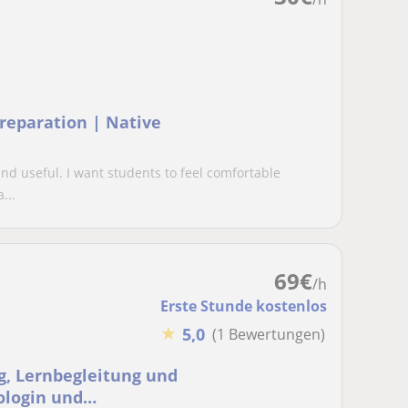
Preparation | Native
 and useful. I want students to feel comfortable
...
69
€
/h
Erste Stunde kostenlos
★
5,0
(1 Bewertungen)
g, Lernbegleitung und
ologin und