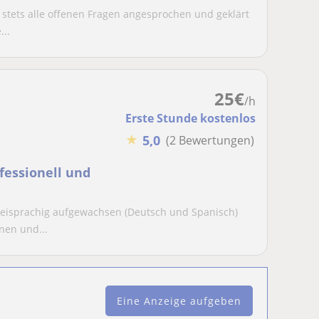
Jetzt buchbar:
s stets alle offenen Fragen angesprochen und geklärt
Brandenburg 2026
..
25
€
/h
Erste Stunde kostenlos
★
5,0
(2 Bewertungen)
ofessionell und
weisprachig aufgewachsen (Deutsch und Spanisch)
nen und...
Eine Anzeige aufgeben