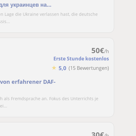
для украинцев на
en Lage die Ukraine verlassen hast, die deutsche
is...
50
€
/h
Erste Stunde kostenlos
★
5,0
(15 Bewertungen)
 von erfahrener DAF-
sch als Fremdsprache an. Fokus des Unterrichts je
i...
30
€
/h