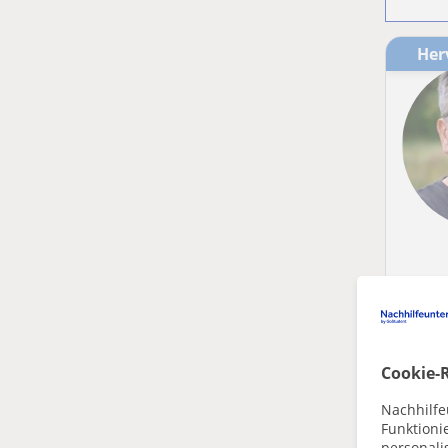
He
He
Cookie-R
Nachhilfe
Funktioni
personalis