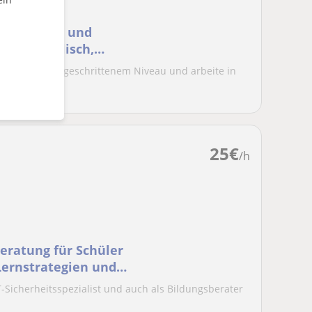
r Anfänger und
reche Englisch,
che
glisch auf fortgeschrittenem Niveau und arbeite in
....
25
€
/h
eratung für Schüler
IT-Sicherheitsspezialist und auch als Bildungsberater