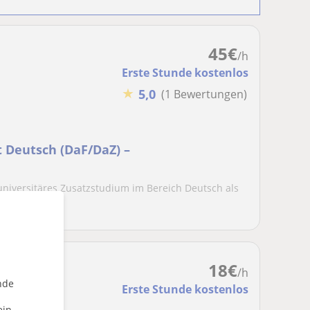
45
€
/h
Erste Stunde kostenlos
★
5,0
(1 Bewertungen)
t Deutsch (DaF/DaZ) –
 universitäres Zusatzstudium im Bereich Deutsch als
.
18
€
/h
nde
Erste Stunde kostenlos
t Englisch
ein