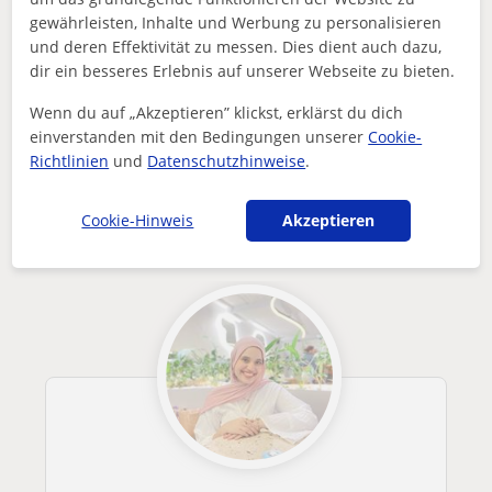
gewährleisten, Inhalte und Werbung zu personalisieren
Enthält dieses Profil einen Fehler?
Melden
und deren Effektivität zu messen. Dies dient auch dazu,
dir ein besseres Erlebnis auf unserer Webseite zu bieten.
Nachhilfeunterricht
Online
Deutsch als Fremdsprache
Zertifizierte DaF-Lehrerin A1-C1 Goethe und Telc
Wenn du auf „Akzeptieren” klickst, erklärst du dich
einverstanden mit den Bedingungen unserer
Cookie-
Andere Online-Deutsch als
Richtlinien
und
Datenschutzhinweise
.
FremdspracheLehrer die dich
interessieren könnten
Cookie-Hinweis
Akzeptieren