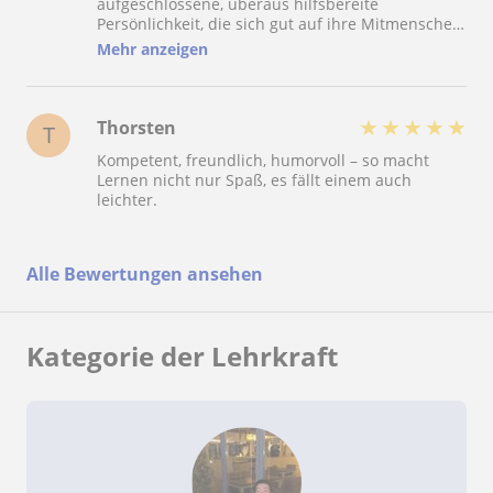
aufgeschlossene, überaus hilfsbereite
Persönlichkeit, die sich gut auf ihre Mitmenschen
einstellt und das Talent besitzt, sie zu motivieren.
Mehr anzeigen
Sie erbrachte für uns eine nicht nur
zufriedenstellende, aber ebenso Sehr gute,
überzeugend erfolgreiche Leistung. Top ????
★
★
★
★
★
Thorsten
T
Kompetent, freundlich, humorvoll – so macht
Lernen nicht nur Spaß, es fällt einem auch
leichter.
Alle Bewertungen ansehen
Kategorie der Lehrkraft