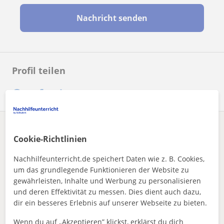
Nachricht senden
Profil teilen
Enthält dieses Profil einen Fehler?
Melden
Cookie-Richtlinien
Nachhilfeunterricht.de speichert Daten wie z. B. Cookies,
Nachhilfeunterricht
Englisch
Weidenbach
I am a trained teacher of Biology and agriculture,with 4year...
um das grundlegende Funktionieren der Website zu
gewährleisten, Inhalte und Werbung zu personalisieren
Andere Englisch-lehrer in Weidenbach die
und deren Effektivität zu messen. Dies dient auch dazu,
dich interessieren könnten
dir ein besseres Erlebnis auf unserer Webseite zu bieten.
Wenn du auf „Akzeptieren” klickst, erklärst du dich