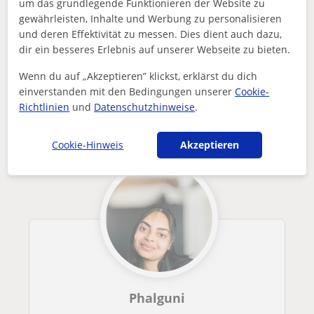
um das grundlegende Funktionieren der Website zu
Enthält dieses Profil einen Fehler?
Melden
gewährleisten, Inhalte und Werbung zu personalisieren
und deren Effektivität zu messen. Dies dient auch dazu,
dir ein besseres Erlebnis auf unserer Webseite zu bieten.
Nachhilfeunterricht
Englisch
Waldshut-Tiengen
Englischlehrer für die Mittelschule, das Gymnasium, die Univ...
Wenn du auf „Akzeptieren” klickst, erklärst du dich
einverstanden mit den Bedingungen unserer
Cookie-
Andere Englisch-lehrer in Waldshut-
Richtlinien
und
Datenschutzhinweise
.
Tiengen die dich interessieren könnten
Cookie-Hinweis
Akzeptieren
Phalguni