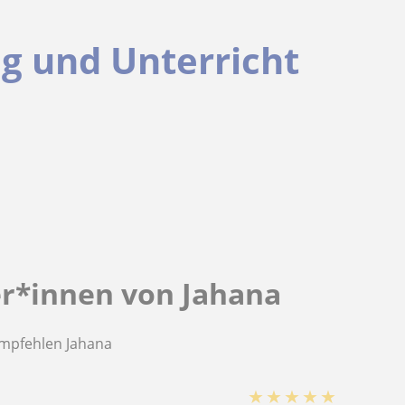
g und Unterricht
er*innen von Jahana
empfehlen Jahana
★
★
★
★
★