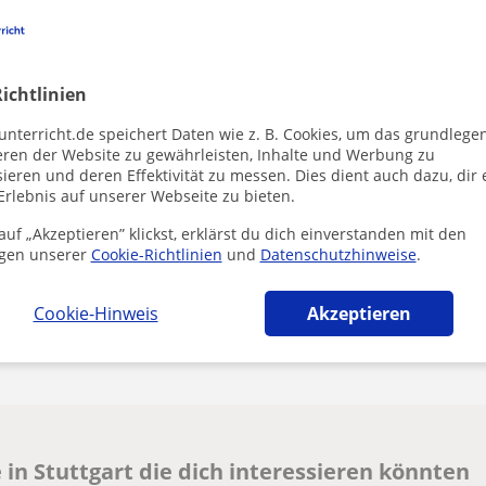
ichtlinien
Durch Klicke
unterricht.de speichert Daten wie z. B. Cookies, um das grundlege
Impressum
u
eren der Website zu gewährleisten, Inhalte und Werbung zu
ieren und deren Effektivität zu messen. Dies dient auch dazu, dir 
Erlebnis auf unserer Webseite zu bieten.
uf „Akzeptieren” klickst, erklärst du dich einverstanden mit den
gen unserer
Cookie-Richtlinien
und
Datenschutzhinweise
.
Cookie-Hinweis
Akzeptieren
Enthält dieses Profil einen Fehler?
Melden
in Stuttgart die dich interessieren könnten