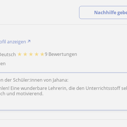
Nachhilfe geb
ofil anzeigen
★
★
★
★
★
9 Bewertungen
Deutsch
aten
 der Schüler:innen von Jahana:
len! Eine wunderbare Lehrerin, die den Unterrichtsstoff sehr
ich und motivierend.