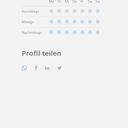
Mo
Di
Mi
Do
Fr
Sa
So
Vormittags
Mittags
Nachmittags
Profil teilen