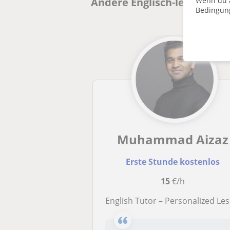
Wenn du a
Andere Englisch-lehrer in 
Bedingun
Muhammad Aizaz
Erste Stunde kostenlos
15
€/h
English Tutor – Personalized Lessons for All Levels (Online & In-Pers