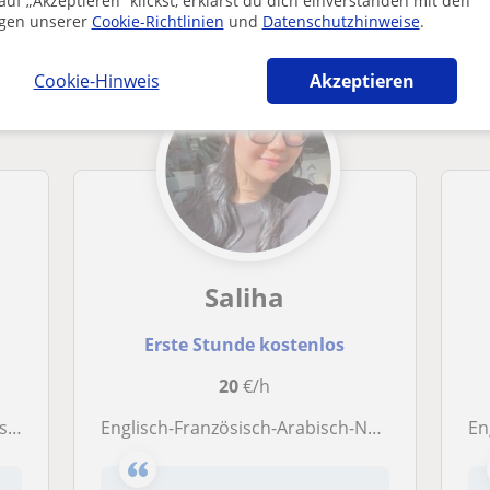
uf „Akzeptieren” klickst, erklärst du dich einverstanden mit den
Ronnenberg die dich interessieren könnten
gen unserer
Cookie-Richtlinien
und
Datenschutzhinweise
.
Cookie-Hinweis
Akzeptieren
Saliha
Erste Stunde kostenlos
20
€/h
on)
Englisch-Französisch-Arabisch-Nachhilfelehrer für Kinder aller Altersstufen.
En