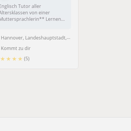
Englisch Tutor aller
Altersklassen von einer
Muttersprachlerin** Lernen
Sie Englisch...
Hannover, Landeshauptstadt, Hannover, Laatzen, Langenhagen, Ronnenberg
Kommt zu dir
★
★
★
★
(5)