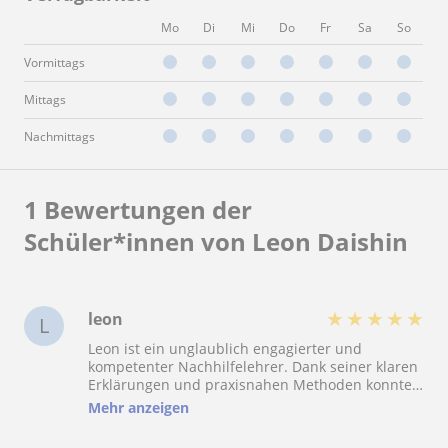
Mo
Di
Mi
Do
Fr
Sa
So
Vormittags
Mittags
Nachmittags
1 Bewertungen der
Schüler*innen von Leon Daishin
★
★
★
★
★
leon
L
Leon ist ein unglaublich engagierter und
kompetenter Nachhilfelehrer. Dank seiner klaren
Erklärungen und praxisnahen Methoden konnte
ich meine Mathe-Noten deutlich verbessern –
Mehr anzeigen
von einer 3 auf eine 1! Er macht den Unterricht
spannend, verständlich und motiviert zum