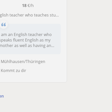
18
€/h
lish teacher who teaches students from lower grade to the secondary level
I am an English teacher who
speaks fluent English as my
mother as well as having an...
Mühlhausen/Thüringen
Kommt zu dir
en