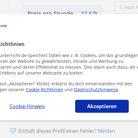
Preis pro Stunde
12
€/h
1. Lektion kostenlos
ichtlinien
unterricht.de speichert Daten wie z. B. Cookies, um das grundlege
eren der Website zu gewährleisten, Inhalte und Werbung zu
ieren und deren Effektivität zu messen. Dies dient auch dazu, dir 
Erlebnis auf unserer Webseite zu bieten.
Durch Klicke
Impressum
u
uf „Akzeptieren” klickst, erklärst du dich einverstanden mit den
gen unserer
Cookie-Richtlinien
und
Datenschutzhinweise
.
Cookie-Hinweis
Akzeptieren
Enthält dieses Profil einen Fehler?
Melden