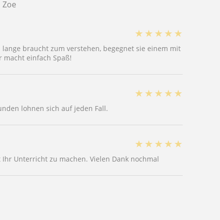
n Zoe
★
★
★
★
★
n lange braucht zum verstehen, begegnet sie einem mit
hr macht einfach Spaß!
★
★
★
★
★
tunden lohnen sich auf jeden Fall.
★
★
★
★
★
t Ihr Unterricht zu machen. Vielen Dank nochmal