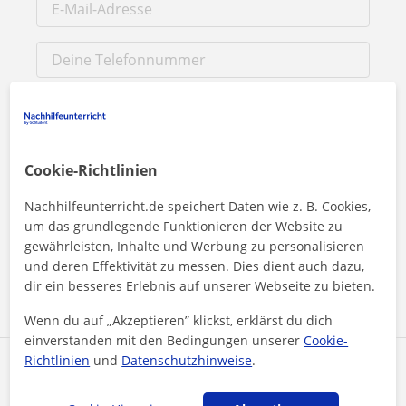
Cookie-Richtlinien
Nachhilfeunterricht.de speichert Daten wie z. B. Cookies,
Durch Klicken auf eine der beiden Schaltflächen stimmen Sie
unserem
Impressum
und unserer
Datenschutzerklärung
zu
um das grundlegende Funktionieren der Website zu
gewährleisten, Inhalte und Werbung zu personalisieren
und deren Effektivität zu messen. Dies dient auch dazu,
Nachricht senden
dir ein besseres Erlebnis auf unserer Webseite zu bieten.
Wenn du auf „Akzeptieren” klickst, erklärst du dich
einverstanden mit den Bedingungen unserer
Cookie-
Richtlinien
und
Datenschutzhinweise
.
Profil teilen