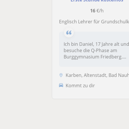
16
€/h
Englisch Lehrer für Grundschulkinder, da ich selbst zurzeit Abiturient b
Ich bin Daniel, 17 Jahre alt un
besuche die Q-Phase am
Burggymnasium Friedberg.
Eng...
Karben, Altenstadt, Bad Nauheim, Bad Vilbel, Frankfurt am Main, Friedb.
Kommt zu dir