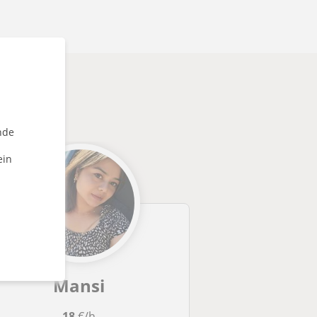
nten
nde
ein
Mansi
18
€/h