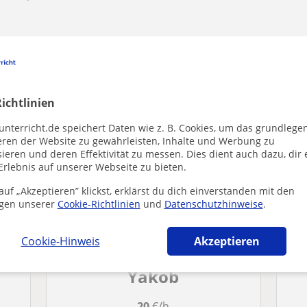
Frankfurt am Main die dich interessieren kön
ichtlinien
unterricht.de speichert Daten wie z. B. Cookies, um das grundlege
eren der Website zu gewährleisten, Inhalte und Werbung zu
ieren und deren Effektivität zu messen. Dies dient auch dazu, dir 
Erlebnis auf unserer Webseite zu bieten.
uf „Akzeptieren” klickst, erklärst du dich einverstanden mit den
gen unserer
Cookie-Richtlinien
und
Datenschutzhinweise
.
Cookie-Hinweis
Akzeptieren
Yakob
20
€/h