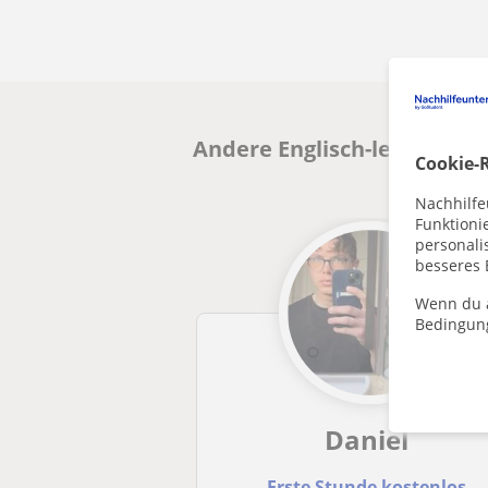
Andere Englisch-lehrer in 
Cookie-R
Nachhilfe
Funktioni
personalis
besseres 
Wenn du a
Bedingun
Daniel
Erste Stunde kostenlos