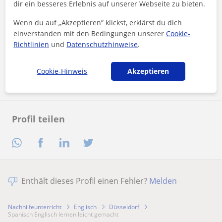
dir ein besseres Erlebnis auf unserer Webseite zu bieten.
Wenn du auf „Akzeptieren” klickst, erklärst du dich
Durch Klicken auf eine der beiden Schaltflächen stimmen Sie
einverstanden mit den Bedingungen unserer
Cookie-
unserem
Impressum
und unserer
Datenschutzerklärung
zu
Richtlinien
und
Datenschutzhinweise
.
Nachricht senden
Cookie-Hinweis
Akzeptieren
Profil teilen
Enthält dieses Profil einen Fehler?
Melden
Nachhilfeunterricht
Englisch
Düsseldorf
Spanisch Englisch lernen leicht gemacht