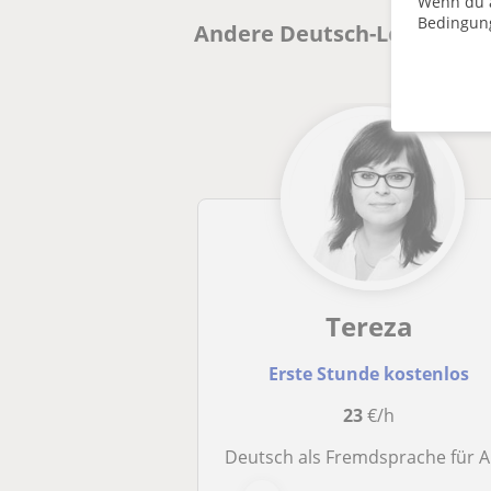
Wenn du a
Bedingun
Andere Deutsch-Lehrkräfte 
Tereza
Erste Stunde kostenlos
23
€/h
Deutsch als Fremdsprache für Alle (meine Muttersprache ist Tschechis