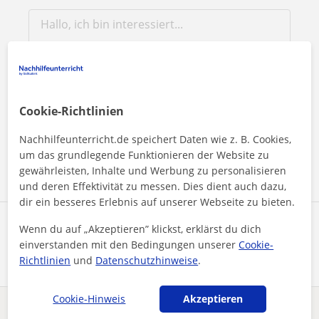
Durch Klicken auf eine der beiden Schaltflächen stimmen Sie
Cookie-Richtlinien
unserem
Impressum
und unserer
Datenschutzerklärung
zu
Nachhilfeunterricht.de speichert Daten wie z. B. Cookies,
Nachricht senden
um das grundlegende Funktionieren der Website zu
gewährleisten, Inhalte und Werbung zu personalisieren
und deren Effektivität zu messen. Dies dient auch dazu,
dir ein besseres Erlebnis auf unserer Webseite zu bieten.
Profil teilen
Wenn du auf „Akzeptieren” klickst, erklärst du dich
einverstanden mit den Bedingungen unserer
Cookie-
Richtlinien
und
Datenschutzhinweise
.
Cookie-Hinweis
Akzeptieren
Enthält dieses Profil einen Fehler?
Melden