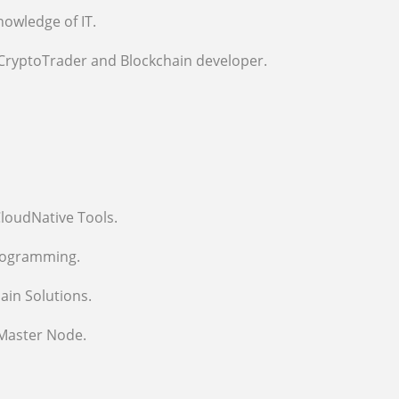
owledge of IT.
 CryptoTrader and Blockchain developer.
loudNative Tools.
rogramming.
ain Solutions.
/Master Node.