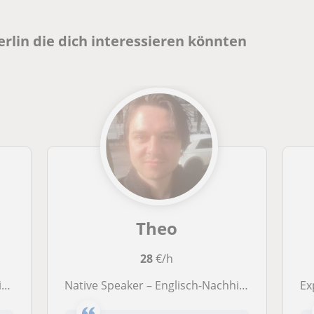
erlin die dich interessieren könnten
Theo
28
€/h
h
Native Speaker – Englisch-Nachhilfe für Business, Prüfungen & Alltag
Exp