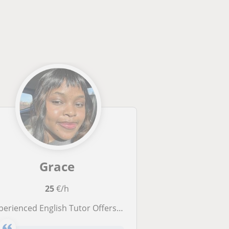
Grace
25
€/h
erienced English Tutor Offers Engaging Lessons for Children and Adults