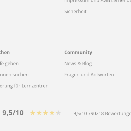
Impressum und AGB Lernend
Sicherheit
chen
Community
fe geben
News & Blog
innen suchen
Fragen und Antworten
ierung für Lernzentren
9,5/10
★★★★★
9,5/10
790218
Bewertunge