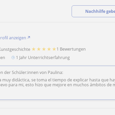
Nachhilfe geb
rofil anzeigen
★
★
★
★
★
1 Bewertungen
Kunstgeschichte
aten
1 Jahr Unterrichtserfahrung
 der Schüler:innen von Paulina:
 muy didáctica, se toma el tiempo de explicar hasta que 
uevo para mi, esto hizo que mejore en muchos ámbitos de mi