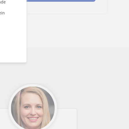
nde
ein