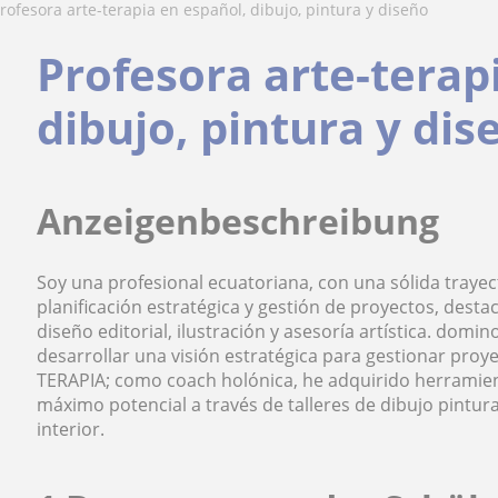
Profesora arte-terapia en español, dibujo, pintura y diseño
Profesora arte-terap
dibujo, pintura y dis
Anzeigenbeschreibung
Soy una profesional ecuatoriana, con una sólida trayect
planificación estratégica y gestión de proyectos, des
diseño editorial, ilustración y asesoría artística. domin
desarrollar una visión estratégica para gestionar proyec
TERAPIA; como coach holónica, he adquirido herramie
máximo potencial a través de talleres de dibujo pint
interior.