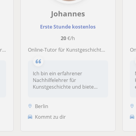
Johannes
Erste Stunde kostenlos
20
€/h
icht
Online-Tutor für Kunstgeschichte für Studenten: Entdecke die verschiedenen künstlerischen Techniken und Stile im Laufe der Geschichte!
Onli
Ich bin ein erfahrener
Nachhilfelehrer für
Kunstgeschichte und biete
Nachhilfeunter...
Berlin
Kommt zu dir