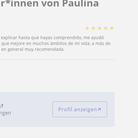
r*innen von Paulina
★
★
★
★
★
e explicar hasta que hayas comprendido, me ayudó
zo que mejore en muchos ámbitos de mi vida, a más de
a, en general muy recomendada.
n?
Profil anzeigen
ungen