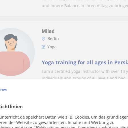
und innere Balance in ihren Alltag zu bringen
Milad
Berlin
Yoga
Yoga training for all ages in Pers
I am a certified yoga instructor with over 13
individuals and groups of all levels and bac..
Mariagiulia
ichtlinien
Berlin
unterricht.de speichert Daten wie z. B. Cookies, um das grundlege
Yoga
eren der Website zu gewährleisten, Inhalte und Werbung zu
ieren und deren Effektivität zu messen. Dies dient auch dazu, dir 