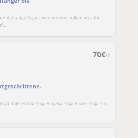
nfänger bis
a und Ashtanga Yoga sowie Atemtechniken an – für
f...
70
€
/h
rtgeschrittene.
Yoga-Stile: Hatha Yoga Vinyasa Yoga Power Yoga Yin
..