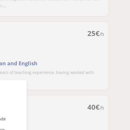
....
25
€
/h
ian and English
 years of teaching experience, having worked with
.
40
€
/h
nde
ein