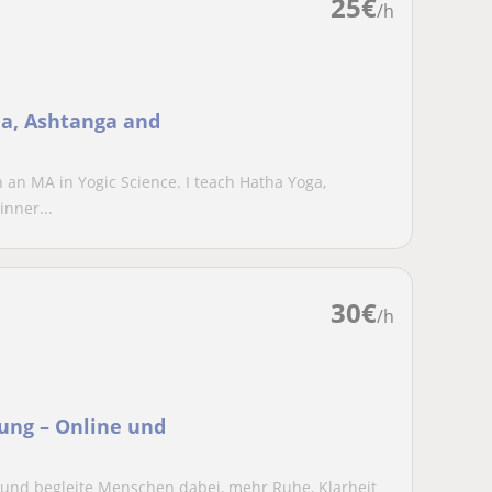
25
€
/h
ha, Ashtanga and
th an MA in Yogic Science. I teach Hatha Yoga,
nner...
30
€
/h
ung – Online und
 und begleite Menschen dabei, mehr Ruhe, Klarheit