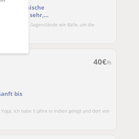
eine italienische
ebe Kinder sehr,
vität. Ich nutze Gegenstände wie Bälle, um die
schl...
40
€
/h
sanft bis
 Yoga. Ich habe 5 Jahre in Indien gelegt und dort von