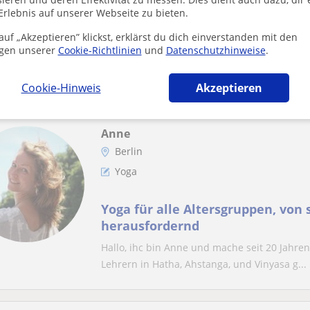
Erlebnis auf unserer Webseite zu bieten.
Ich bin Mariagiulia, 39 Jahre alt, 
Choreografin und Tänzerin. Ich li
uf „Akzeptieren” klickst, erklärst du dich einverstanden mit den
spiele gerne mit ihnen, den
gen unserer
Cookie-Richtlinien
und
Datenschutzhinweise
.
Mein Unterricht basiert auf Spiel und Kreati
körperliche Reaktionsfähigkeit anzuregen. An
Cookie-Hinweis
Akzeptieren
Anne
Berlin
Yoga
Yoga für alle Altersgruppen, von 
herausfordernd
Hallo, ihc bin Anne und mache seit 20 Jahren
Lehrern in Hatha, Ahstanga, und Vinyasa g...