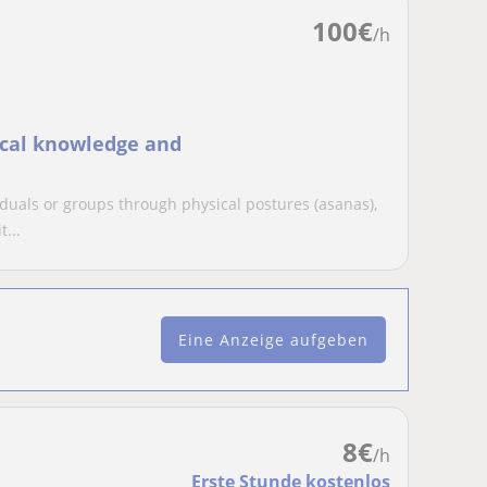
100
€
/h
ical knowledge and
duals or groups through physical postures (asanas),
...
Eine Anzeige aufgeben
8
€
/h
Erste Stunde kostenlos