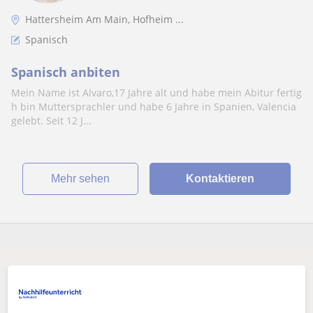
Hattersheim Am Main, Hofheim ...
Spanisch
Spanisch anbiten
Mein Name ist Alvaro,17 Jahre alt und habe mein Abitur fertig
h bin Muttersprachler und habe 6 Jahre in Spanien, Valencia
gelebt. Seit 12 J...
Mehr sehen
Kontaktieren
Es scheint, dass deine Suche sehr spezifisch ist.
Passe deine Suche an, um mehr Ergebnisse zu sehen,
oder speichere sie – wir benachrichtigen dich, sobald