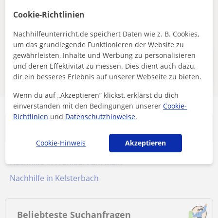
neue Lehrkräfte verfügbar sind.
Cookie-Richtlinien
Filter entfernen
Suche speichern
Nachhilfeunterricht.de speichert Daten wie z. B. Cookies,
um das grundlegende Funktionieren der Website zu
gewährleisten, Inhalte und Werbung zu personalisieren
Diese Online-Lehrkräfte für spanisch
und deren Effektivität zu messen. Dies dient auch dazu,
könnten für dich interessant sein
dir ein besseres Erlebnis auf unserer Webseite zu bieten.
Wenn du auf „Akzeptieren” klickst, erklärst du dich
einverstanden mit den Bedingungen unserer
Cookie-
Richtlinien
und
Datenschutzhinweise
.
Ort
Cookie-Hinweis
Akzeptieren
Nachhilfe in Frankfurt am Main
Nachhilfe in Kelsterbach
Beliebteste Suchanfragen