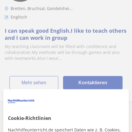
Bretten, Bruchsal, Gondelshei...
Englisch
I can speak good English.I like to teach others
and I can work in group
My teaching classroom will be filled with confidence and
collaboration.My methods will be through games and also
with teamworks.Also I woul...
Mehr sehen
Kontaktieren
Cookie-Richtlinien
Es scheint, dass deine Suche sehr spezifisch ist.
Nachhilfeunterricht.de speichert Daten wie z. B. Cookies,
Passe deine Suche an, um mehr Ergebnisse zu sehen,