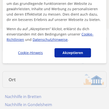
um das grundlegende Funktionieren der Website zu
oder speichere sie – wir benachrichtigen dich, sobald
gewährleisten, Inhalte und Werbung zu personalisieren
neue Lehrkräfte verfügbar sind.
und deren Effektivität zu messen. Dies dient auch dazu,
dir ein besseres Erlebnis auf unserer Webseite zu bieten.
Filter entfernen
Suche speichern
Wenn du auf „Akzeptieren” klickst, erklärst du dich
einverstanden mit den Bedingungen unserer
Cookie-
Richtlinien
und
Datenschutzhinweise
.
Unterrichtsfach...
Cookie-Hinweis
Akzeptieren
Sprachen Nachhilfe in Baden-Württemberg
Ort
Nachhilfe in Bretten
Nachhilfe in Gondelsheim