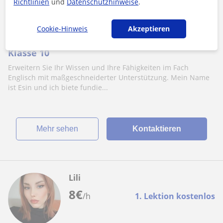
Richtlinien
und
Datenschutzhinweise
.
Knittlingen, Bretten, Maulbro...
Englisch: Klasse 1
Cookie-Hinweis
Akzeptieren
Ich biete Nachhilfe im Fach Englisch bis
Klasse 10
Erweitern Sie Ihr Wissen und Ihre Fähigkeiten im Fach
Englisch mit maßgeschneiderter Unterstützung. Mein Name
ist Esin und ich biete fundie...
Mehr sehen
Kontaktieren
Lili
8
€
/h
1. Lektion kostenlos