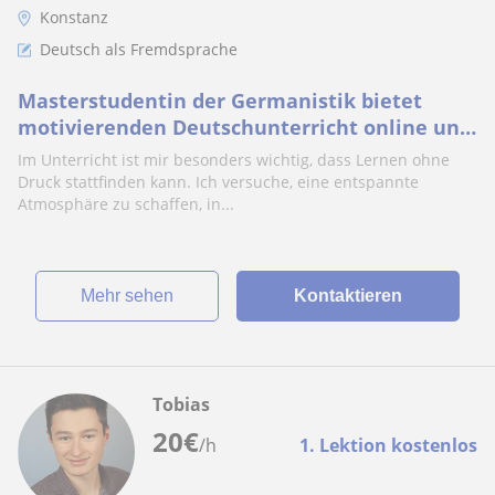
Konstanz
Deutsch als Fremdsprache
Masterstudentin der Germanistik bietet
motivierenden Deutschunterricht online und
in Präsenz in Konstanz
Im Unterricht ist mir besonders wichtig, dass Lernen ohne
Druck stattfinden kann. Ich versuche, eine entspannte
Atmosphäre zu schaffen, in...
Mehr sehen
Kontaktieren
Tobias
20
€
/h
1. Lektion kostenlos