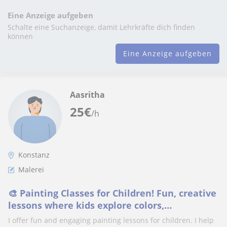
Eine Anzeige aufgeben
Schalte eine Suchanzeige, damit Lehrkräfte dich finden
können
Eine Anzeige aufgeben
Aasritha
25
€
/h
Konstanz
Malerei
🎨 Painting Classes for Children! Fun, creative
lessons where kids explore colors,
imagination, and artistic skills.
I offer fun and engaging painting lessons for children. I help