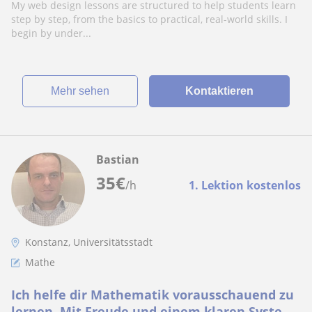
Designer
My web design lessons are structured to help students learn
step by step, from the basics to practical, real-world skills. I
begin by under...
Mehr sehen
Kontaktieren
Bastian
35
€
/h
1. Lektion kostenlos
Konstanz, Universitätsstadt
Mathe
Ich helfe dir Mathematik vorausschauend zu
lernen. Mit Freude und einem klaren System