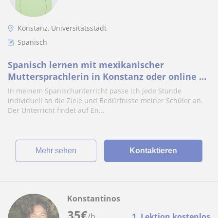
Konstanz, Universitätsstadt
Spanisch
Spanisch lernen mit mexikanischer
Muttersprachlerin in Konstanz oder online –
Unterricht auf Englisch für alle Niveaus
In meinem Spanischunterricht passe ich jede Stunde
individuell an die Ziele und Bedürfnisse meiner Schüler an.
Der Unterricht findet auf En...
Mehr sehen
Kontaktieren
Konstantinos
35
€
/h
1. Lektion kostenlos