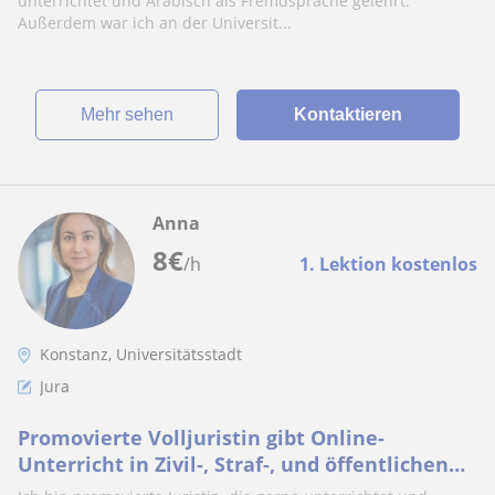
unterrichtet und Arabisch als Fremdsprache gelehrt.
Außerdem war ich an der Universit...
Mehr sehen
Kontaktieren
Anna
8
€
/h
1. Lektion kostenlos
Konstanz, Universitätsstadt
Jura
Promovierte Volljuristin gibt Online-
Unterricht in Zivil-, Straf-, und öffentlichen
Recht für Studierende aller Semester