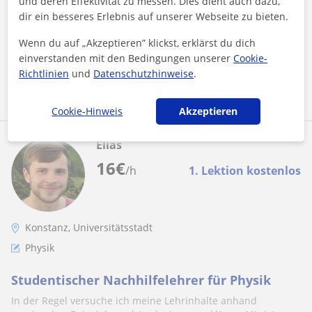
und deren Effektivität zu messen. Dies dient auch dazu,
HTWG Konstanz. Mathe fand ich schon in der Schule
dir ein besseres Erlebnis auf unserer Webseite zu bieten.
spannend – vor allem, wenn...
Wenn du auf „Akzeptieren” klickst, erklärst du dich
einverstanden mit den Bedingungen unserer
Cookie-
Richtlinien
und
Datenschutzhinweise
.
Mehr sehen
Kontaktieren
Cookie-Hinweis
Akzeptieren
Elias
16
€
/h
1. Lektion kostenlos
Konstanz, Universitätsstadt
Physik
Studentischer Nachhilfelehrer für Physik
In der Regel versuche ich meine Lehrinhalte anhand