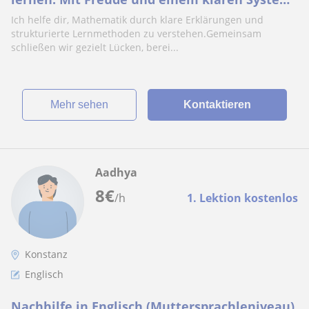
kommen bessere Noten von selbst …
Ich helfe dir, Mathematik durch klare Erklärungen und
strukturierte Lernmethoden zu verstehen.Gemeinsam
schließen wir gezielt Lücken, berei...
Mehr sehen
Kontaktieren
Aadhya
8
€
/h
1. Lektion kostenlos
Konstanz
Englisch
Nachhilfe in Englisch (Muttersprachleniveau)