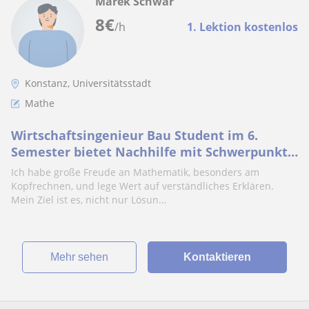
Marek Schwär
8
€
/h
1. Lektion kostenlos
Konstanz, Universitätsstadt
Mathe
Wirtschaftsingenieur Bau Student im 6.
Semester bietet Nachhilfe mit Schwerpunkt
Mathe, TM und Wirtschaft von Realschule bis
Ich habe große Freude an Mathematik, besonders am
Abi
Kopfrechnen, und lege Wert auf verständliches Erklären.
Mein Ziel ist es, nicht nur Lösun...
Mehr sehen
Kontaktieren