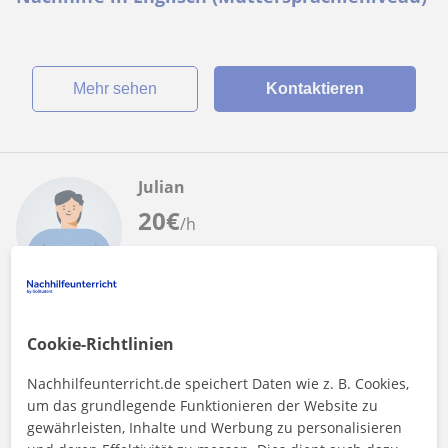
Mehr sehen
Kontaktieren
Julian
20
€
/h
Konstanz, Universitätsstadt, ...
Mathe
Cookie-Richtlinien
Mathe-Tutor in Konstanz oder Remote, Klasse
Nachhilfeunterricht.de speichert Daten wie z. B. Cookies,
5. bis 10.
um das grundlegende Funktionieren der Website zu
gewährleisten, Inhalte und Werbung zu personalisieren
Ich bin Julian, 22 Jahre alt und studiere Maschinenbau an der