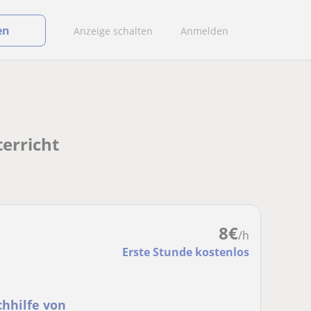
en
Anzeige schalten
Anmelden
erricht
8
€
/h
Erste Stunde kostenlos
chhilfe von