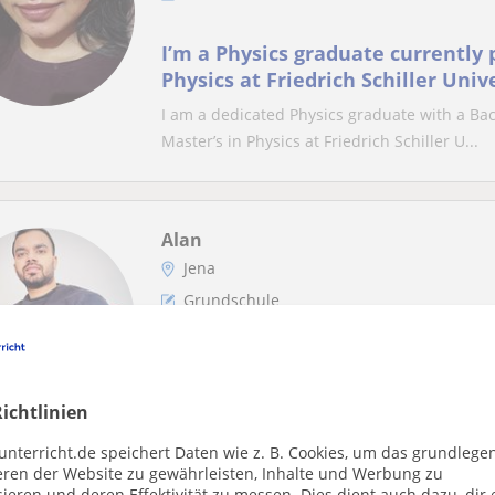
I’m a Physics graduate currently
Physics at Friedrich Schiller Unive
strong backgrou
I am a dedicated Physics graduate with a Bac
Master’s in Physics at Friedrich Schiller U...
Alan
Jena
Grundschule
Experienced Physics Tutor for All 
Graduate and PhD Student in G
ichtlinien
Hi! I’m Alan George, a Master’s graduate in 
have a deep passion for physics and enjoy h.
unterricht.de speichert Daten wie z. B. Cookies, um das grundlege
eren der Website zu gewährleisten, Inhalte und Werbung zu
ieren und deren Effektivität zu messen. Dies dient auch dazu, dir 