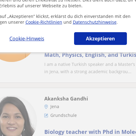
Erlebnis auf unserer Webseite zu bieten.
Cigdem
uf „Akzeptieren” klickst, erklärst du dich einverstanden mit den
gen unserer
Cookie-Richtlinien
Jena
und
Datenschutzhinweise
.
Grundschule
Cookie-Hinweis
Akzeptieren
Passionate native Turkish speake
Math, Physics, English, and Turki
of all ages.
I am a native Turkish speaker and a Master’s 
in Jena, with a strong academic backgrou...
Akanksha Gandhi
Jena
Grundschule
Biology teacher with Phd in Molec