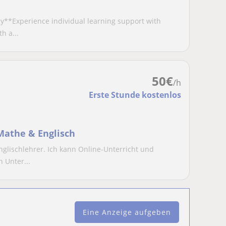
gy**Experience individual learning support with
h a...
50
€
/h
Erste Stunde kostenlos
Mathe & Englisch
nglischlehrer. Ich kann Online-Unterricht und
 Unter...
Eine Anzeige aufgeben