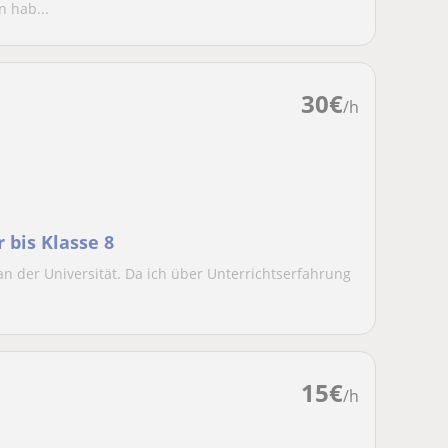
n hab...
30
€
/h
 bis Klasse 8
an der Universität. Da ich über Unterrichtserfahrung
15
€
/h