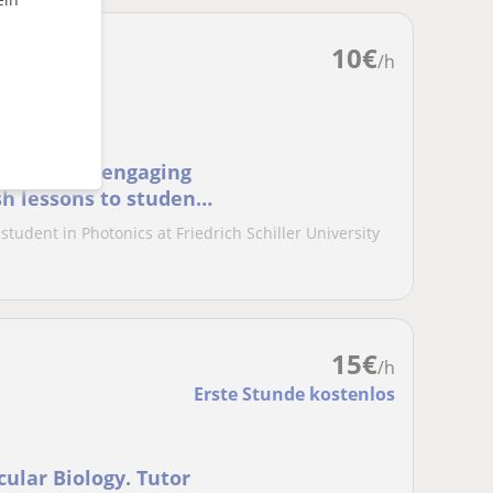
10
€
/h
r offering engaging
sh lessons to students
student in Photonics at Friedrich Schiller University
15
€
/h
Erste Stunde kostenlos
ular Biology. Tutor