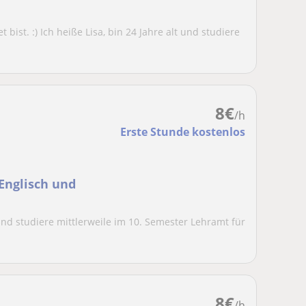
bist. :) Ich heiße Lisa, bin 24 Jahre alt und studiere
8
€
/h
Erste Stunde kostenlos
 Englisch und
 und studiere mittlerweile im 10. Semester Lehramt für
8
€
/h