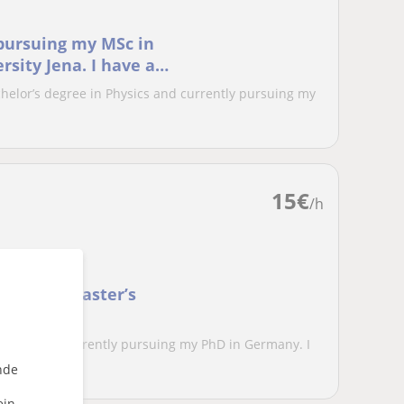
 pursuing my MSc in
rsity Jena. I have a
helor’s degree in Physics and currently pursuing my
15
€
/h
Levels – Master’s
ermany
Physics and currently pursuing my PhD in Germany. I
..
nde
ein